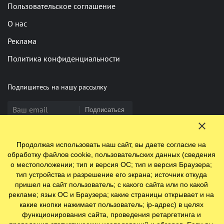
Пользовательское соглашение
О нас
Реклама
Политика конфиденциальности
Подпишитесь на нашу рассылку
Подписаться
Продолжая использовать наш сайт, вы даете согласие на
Нашли опечатку? Выделите фрагмент и нажмите Ctrl+Enter
обработку файлов cookie, пользовательских данных (сведения
о местоположении; тип и версия ОС; тип и версия Браузера;
тип устройства и разрешение его экрана; источник откуда
пришел на сайт пользователь; с какого сайта или по какой
© 2009-2026 ООО "Ефинланд.ру". ОГРН 1197847110438.
рекламе; язык ОС и Браузера; какие страницы открывает и на
Юр. адрес: 196084, г. Санкт-Петербург, ул. Цветочная, д. 16,
какие кнопки нажимает пользователь; ip-адрес) в целях
литер П, помещение 23
функционирования сайта, проведения ретаргетинга и