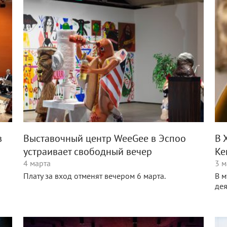
в
Выставочный центр WeeGee в Эспоо
В 
устраивает свободный вечер
Ке
4 марта
3 м
Плату за вход отменят вечером 6 марта.
В м
дея