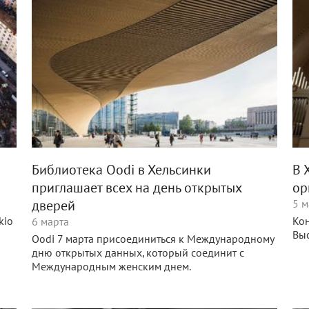
Библиотека Oodi в Хельсинки
В 
приглашает всех на день открытых
ор
дверей
5 м
kio
Кон
6 марта
Выс
Oodi 7 марта присоединиться к Международному
дню открытых данных, который соединит с
Международным женским днем.