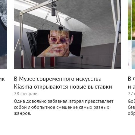
ик
В Музее современного искусства
В 
Kiasma открываются новые выставки
и 
28 февраля
27
Одна довольно забавная, вторая представляет
GoE
собой любопытное смешение самых разных
Сев
жанров.
обр