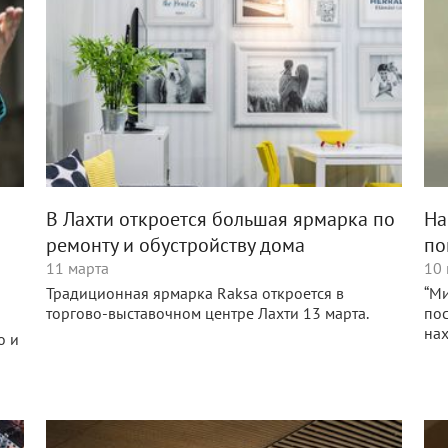
В Лахти откроется большая ярмарка по
На
ремонту и обустройству дома
по
11 марта
10 
Традиционная ярмарка Raksa откроется в
“Ми
торгово-выставочном центре Лахти 13 марта.
по
на
о и