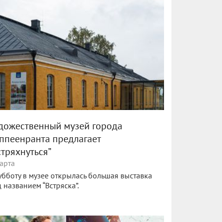
дожественный музей города
ппеенранта предлагает
стряхнуться”
арта
убботу в музее открылась большая выставка
 названием “Встряска”.