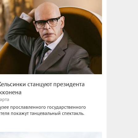
Хельсинки станцуют президента
кконена
арта
узее прославленного государственного
теля покажут танцевальный спектакль.