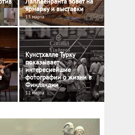
отив
Лаппеенранта зовет на
ярмарку и выставки
13 марта
Кунстхалле Турку
показывает
интереснейшие
е
фотографии о жизни в
Финляндии
12 марта