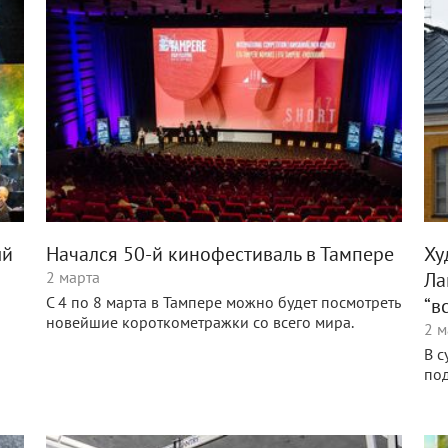
ый
Начался 50-й кинофестиваль в Тампере
Ху
2 марта
Ла
С 4 по 8 марта в Тампере можно будет посмотреть
“в
новейшие короткометражки со всего мира.
2 м
В с
под