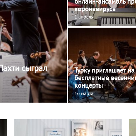
онлайн-ансамбль пр
коронавируса
1 апреля
Лахти сыграл
Турку приглашает на
бесплатные весенни
концерты
16 марта