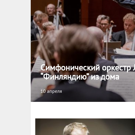
Симфонический оркестр 
“Финляндию” из дома
10 апреля