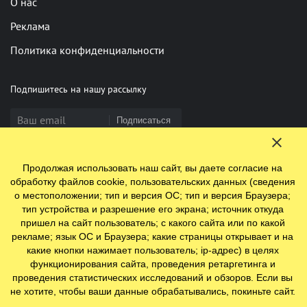
О нас
Реклама
Политика конфиденциальности
Подпишитесь на нашу рассылку
Подписаться
Продолжая использовать наш сайт, вы даете согласие на
Нашли опечатку? Выделите фрагмент и нажмите Ctrl+Enter
обработку файлов cookie, пользовательских данных (сведения
о местоположении; тип и версия ОС; тип и версия Браузера;
тип устройства и разрешение его экрана; источник откуда
пришел на сайт пользователь; с какого сайта или по какой
© 2009-2026 ООО "Ефинланд.ру". ОГРН 1197847110438.
рекламе; язык ОС и Браузера; какие страницы открывает и на
Юр. адрес: 196084, г. Санкт-Петербург, ул. Цветочная, д. 16,
какие кнопки нажимает пользователь; ip-адрес) в целях
литер П, помещение 23
функционирования сайта, проведения ретаргетинга и
проведения статистических исследований и обзоров. Если вы
не хотите, чтобы ваши данные обрабатывались, покиньте сайт.