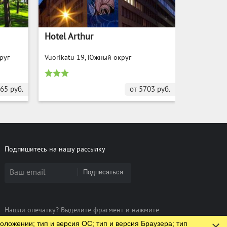
Hotel Arthur
руг
Vuorikatu 19, Южный округ
65
руб.
от
5703
руб.
Подпишитесь на нашу рассылку
Подписаться
Нашли опечатку? Выделите фрагмент и нажмите
Ctrl+Enter
оложении; тип и версия ОС; тип и версия Браузера; тип