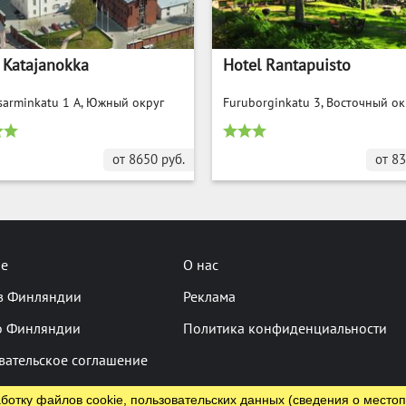
 Katajanokka
Hotel Rantapuisto
sarminkatu 1 A, Южный округ
Furuborginkatu 3, Восточный ок
от
8650
руб.
от
83
не
О нас
в Финляндии
Реклама
о Финляндии
Политика конфиденциальности
вательское соглашение
ботку файлов cookie, пользовательских данных (сведения о местоп