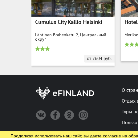
Cumulus City Kallio Helsinki
Hotel
Läntinen Brahenkatu 2, Центральный
Merika
округ
от
7604
руб.
О стра
Отдых 
Туры п
Пользо
Продолжая использовать наш сайт, вы даете согласие на обра