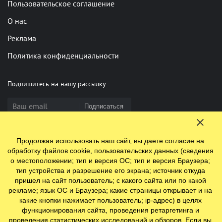
Пользовательское соглашение
О нас
Реклама
Политика конфиденциальности
Подпишитесь на нашу рассылку
Подписаться
Продолжая использовать наш сайт, вы даете согласие на
Нашли опечатку? Выделите фрагмент и нажмите Ctrl+Enter
обработку файлов cookie, пользовательских данных (сведения
о местоположении; тип и версия ОС; тип и версия Браузера;
тип устройства и разрешение его экрана; источник откуда
пришел на сайт пользователь; с какого сайта или по какой
© 2009-2026 ООО "Ефинланд.ру". ОГРН 1197847110438.
рекламе; язык ОС и Браузера; какие страницы открывает и на
Юр. адрес: 196084, г. Санкт-Петербург, ул. Цветочная, д. 16,
какие кнопки нажимает пользователь; ip-адрес) в целях
литер П, помещение 23
функционирования сайта, проведения ретаргетинга и
проведения статистических исследований и обзоров. Если вы