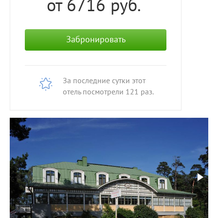
от 6716
руб.
Забронировать
За последние сутки этот
отель посмотрели
121
раз.