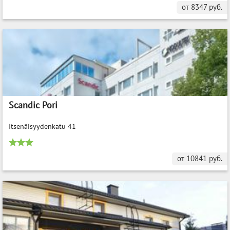
от
8347
руб.
Scandic Pori
Itsenäisyydenkatu 41
от
10841
руб.