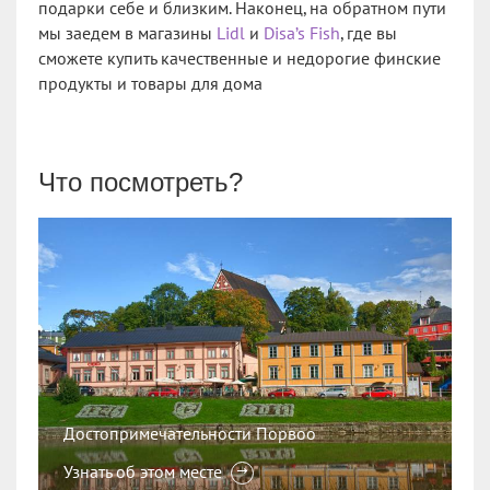
подарки себе и близким. Наконец, на обратном пути
мы заедем в магазины
Lidl
и
Disa’s Fish
, где вы
сможете купить качественные и недорогие финские
продукты и товары для дома
Что посмотреть?
Достопримечательности Порвоо
О
Узнать об этом месте
У