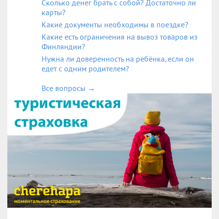
Сколько денег брать с собой? Достаточно ли
карты?
Какие документы необходимы в поездке?
Какие есть ограничения на вывоз товаров из
Финляндии?
Нужна ли доверенность на ребёнка, если он
едет с одним родителем?
Все вопросы
→