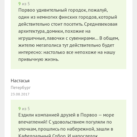
9
из 5
Порвоо удивительный городок, пожалуй,
один из немногих финских городов, который
действительно стоит посетить. Средневековая
архитектура, домики, похожие на
игрушечные, лавочки с сувенирами… В общем,
жителю мегаполиса тут действительно будет
интересно: настолько все непохоже на нашу
привычную жизнь.
Настасья
Петербург
23.08.2017
9
из 5
Ездили компанией друзей в Порвоо — море
впечатлений! С удовольствием погуляли по
улочкам, прошлись по набережной, зашли в
Кафедральный Собор. И напоследок