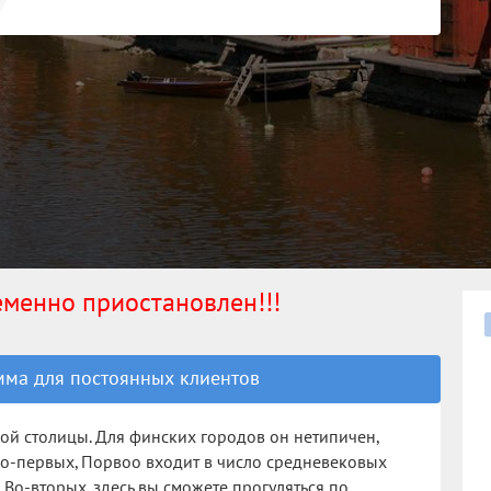
Алевтина
Настасья
Петербург, 22.06.2018
Петербург, 23.08.2017
ременно приостановлен!!!
ма для постоянных клиентов
ой столицы. Для финских городов он нетипичен,
Во-первых, Порвоо входит в число средневековых
 Во-вторых, здесь вы сможете прогуляться по