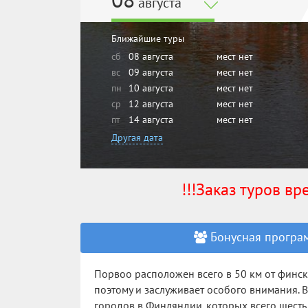
08
августа
Ближайшие туры
сб
08 августа
мест нет
вс
09 августа
мест нет
пн
10 августа
мест нет
ср
12 августа
мест нет
пт
14 августа
мест нет
Другая дата
!!!Заказ туров в
Бонусная програм
Порвоо расположен всего в 50 км от финск
поэтому и заслуживает особого внимания. 
городов в Финляндии, которых всего шесть.