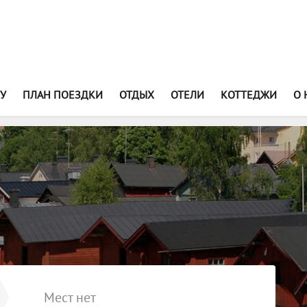
У
ПЛАН ПОЕЗДКИ
ОТДЫХ
ОТЕЛИ
КОТТЕДЖИ
О 
оценка 9
из 5
оценка 9
из 5
Порвоо удивительный городок,
Ездили компанией друз
пожалуй, один из немногих
— море впечатлений! С
финских городов, который
удовольствием погуляли
действительно стоит посетить.
улочкам, прошлись по н
Средневековая архитектура...
зашли в Кафедральный С
Мест нет