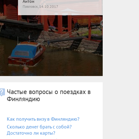
Антон
Алевтина
Павловск, 14.10.2017
Петербург, 22.06.2018
Частые вопросы о поездках в
Финляндию
Как получить визу в Финляндию?
Сколько денег брать с собой?
Достаточно ли карты?