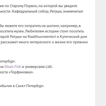
сия по Старому Порвоо, на которой вы увидите
ности: Кафедральный собор, Ратуша, знаменитые
Вы можете его потратить на шопинг, например, в
посетить музеи. Любителям истории стоит посетить
тарой Ратуши на Raatihuoneentori и Купеческий дом
ый расскажет много интересного о жизни его прежних
етербург.
ина
Disa’s Fish
и универсама Lidl.
оста «Торфяновка».
бытия в Санкт-Петербург.