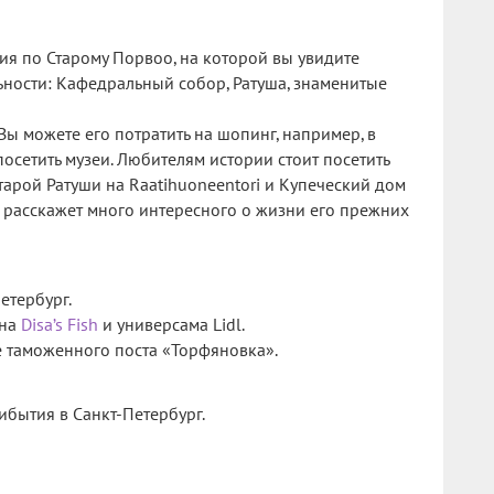
сия по Старому Порвоо, на которой вы увидите
ности: Кафедральный собор, Ратуша, знаменитые
Вы можете его потратить на шопинг, например, в
посетить музеи. Любителям истории стоит посетить
тарой Ратуши на Raatihuoneentori и Купеческий дом
ый расскажет много интересного о жизни его прежних
етербург.
ина
Disa’s Fish
и универсама Lidl.
е таможенного поста «Торфяновка».
бытия в Санкт-Петербург.