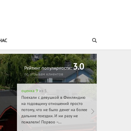
НАС
Распечатать информацию об этом туре
3.0
Рейтинг популярности:
по отзывам клиентов
оценка 9
из 5
оценка 9
из 5
ей в Порвоо
Поехали с девушкой в Финляндию
Порвоо удивительный 
на годовщину отношений просто
пожалуй, один из немн
 по
потому, что не было денег на более
финских городов, кот
абережной,
дальние поездки. И ни разу не
действительно стоит п
обор. И...
пожалели! Порвоо –...
Средневековая архитек