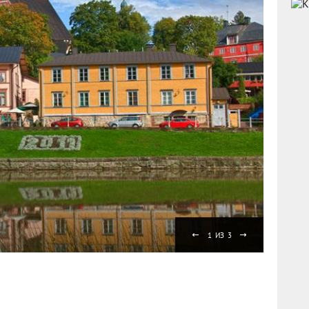
Один 
Узнат
1
ИЗ
3