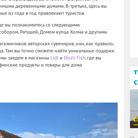
нными деревянными домами. В-третьих, здесь вы
ые из года в год привлекают туристов.
 где вы познакомитесь со следующими
обором, Ратушей, Домом купца Холма и другими.
агазинчиков авторских сувениров, они, как правило,
а. Там вы точно сможете найти уникальные подарки
и мы заедем в магазины
Lidl
и
Disa’s Fish
, где вы
 финские продукты и товары для дома