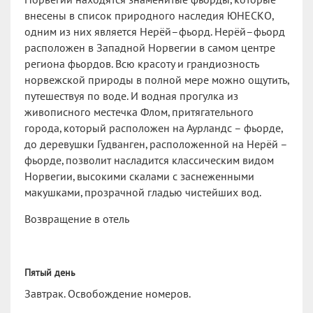
Норвегии находятся знаменитые фьорды, которые
внесены в список природного наследия ЮНЕСКО,
одним из них является Нерёй–фьорд. Нерёй–фьорд
расположен в Западной Норвегии в самом центре
региона фьордов. Всю красоту и грандиозность
норвежской природы в полной мере можно ощутить,
путешествуя по воде. И водная прогулка из
живописного местечка Флом, притягательного
города, который расположен на Аурландс – фьорде,
до деревушки Гудванген, расположенной на Нерёй –
фьорде, позволит насладится классическим видом
Норвегии, высокими скалами с заснеженными
макушками, прозрачной гладью чистейших вод.
Возвращение в отель
Пятый день
Завтрак. Освобождение номеров.