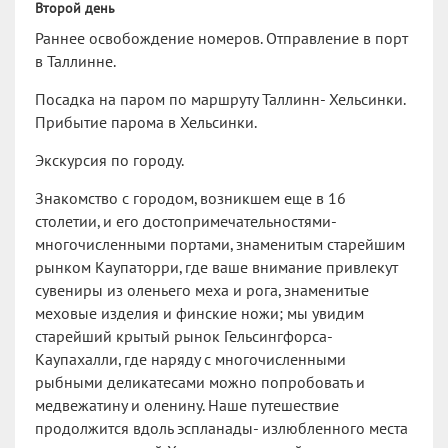
Второй день
Раннее освобождение номеров. Отправление в порт
в Таллинне.
Посадка на паром по маршруту Таллинн- Хельсинки.
Прибытие парома в Хельсинки.
Экскурсия по городу.
Знакомство с городом, возникшем еще в 16
столетии, и его достопримечательностями-
многочисленными портами, знаменитым старейшим
рынком Каупаторри, где ваше внимание привлекут
сувениры из оленьего меха и рога, знаменитые
меховые изделия и финские ножи; мы увидим
старейший крытый рынок Гельсингфорса-
Каупахалли, где наряду с многочисленными
рыбными деликатесами можно попробовать и
медвежатину и оленину. Наше путешествие
продолжится вдоль эспланады- излюбленного места