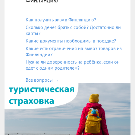
Финляндию
Как получить визу в Финляндию?
Сколько денег брать с собой? Достаточно ли
карты?
Какие документы необходимы в поездке?
Какие есть ограничения на вывоз товаров из
Финляндии?
Нужна ли доверенность на ребёнка, если он
едет с одним родителем?
Все вопросы
→