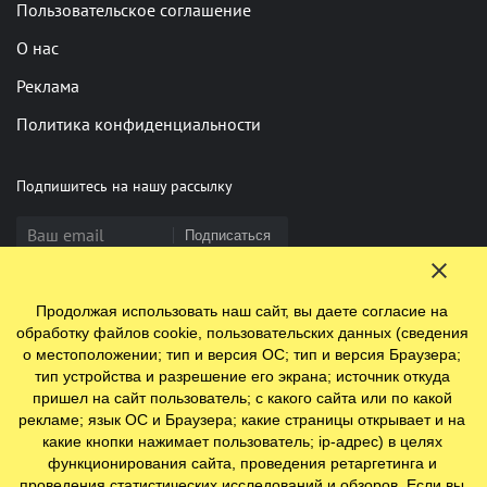
Пользовательское соглашение
О нас
Реклама
Политика конфиденциальности
Подпишитесь на нашу рассылку
Подписаться
Продолжая использовать наш сайт, вы даете согласие на
Нашли опечатку? Выделите фрагмент и нажмите Ctrl+Enter
обработку файлов cookie, пользовательских данных (сведения
о местоположении; тип и версия ОС; тип и версия Браузера;
тип устройства и разрешение его экрана; источник откуда
пришел на сайт пользователь; с какого сайта или по какой
© 2009-2026 ООО "Ефинланд.ру". ОГРН 1197847110438.
рекламе; язык ОС и Браузера; какие страницы открывает и на
Юр. адрес: 196084, г. Санкт-Петербург, ул. Цветочная, д. 16,
какие кнопки нажимает пользователь; ip-адрес) в целях
литер П, помещение 23
функционирования сайта, проведения ретаргетинга и
проведения статистических исследований и обзоров. Если вы