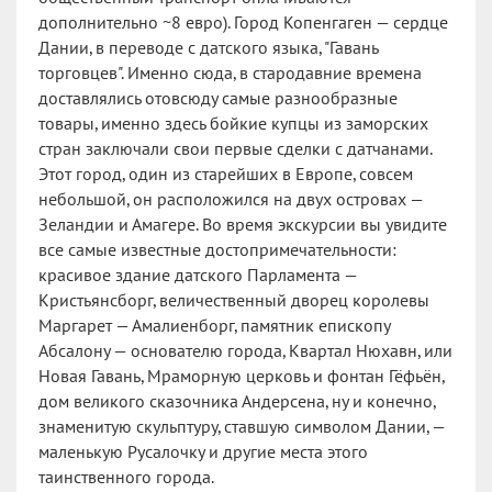
дополнительно ~8 евро). Город Копенгаген — сердце
Дании, в переводе с датского языка, "Гавань
торговцев". Именно сюда, в стародавние времена
доставлялись отовсюду самые разнообразные
товары, именно здесь бойкие купцы из заморских
стран заключали свои первые сделки с датчанами.
Этот город, один из старейших в Европе, совсем
небольшой, он расположился на двух островах —
Зеландии и Амагере. Во время экскурсии вы увидите
все самые известные достопримечательности:
красивое здание датского Парламента —
Кристьянсборг, величественный дворец королевы
Маргарет — Амалиенборг, памятник епископу
Абсалону — основателю города, Квартал Нюхавн, или
Новая Гавань, Мраморную церковь и фонтан Гёфьён,
дом великого сказочника Андерсена, ну и конечно,
знаменитую скульптуру, ставшую символом Дании, —
маленькую Русалочку и другие места этого
таинственного города.