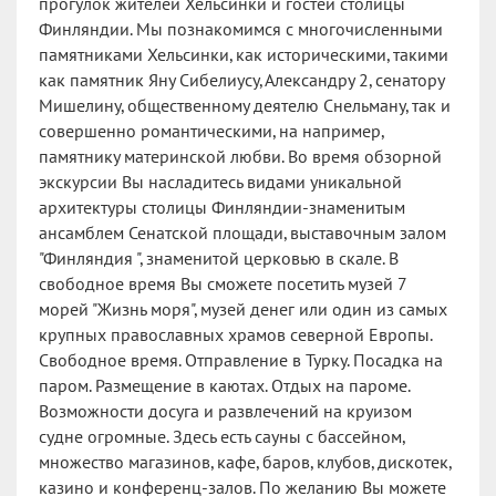
прогулок жителей Хельсинки и гостей столицы
Финляндии. Мы познакомимся с многочисленными
памятниками Хельсинки, как историческими, такими
как памятник Яну Сибелиусу, Александру 2, сенатору
Мишелину, общественному деятелю Снельману, так и
совершенно романтическими, на например,
памятнику материнской любви. Во время обзорной
экскурсии Вы насладитесь видами уникальной
архитектуры столицы Финляндии-знаменитым
ансамблем Сенатской площади, выставочным залом
"Финляндия ", знаменитой церковью в скале. В
свободное время Вы сможете посетить музей 7
морей "Жизнь моря", музей денег или один из самых
крупных православных храмов северной Европы.
Свободное время. Отправление в Турку. Посадка на
паром. Размещение в каютах. Отдых на пароме.
Возможности досуга и развлечений на круизом
судне огромные. Здесь есть сауны с бассейном,
множество магазинов, кафе, баров, клубов, дискотек,
казино и конференц-залов. По желанию Вы можете