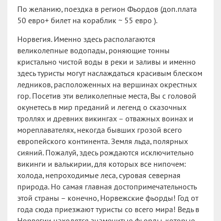
По желанию, поездка в регион Фьордов (доп.плата
50 евро+ билет на кораблик ~ 55 евро ).
Норвегия. Именно здесь располагаются
великолепные водопады, роняющие тонны
кристально чистой воды в реки и заливы и именно
здесь туристы могут наслаждаться красивым блеском
ледников, расположенных на вершинах окрестных
гор. Посетив эти великолепные места, Вы с головой
окунетесь в мир преданий и легенд о сказочных
троллях и древних викингах – отважных воинах и
мореплавателях, некогда бывших грозой всего
европейского континента. Земля льда, полярных
сияний. Пожалуй, здесь рождаются исключительно
викинги и валькирии, для которых все нипочем:
холода, непроходимые леса, суровая северная
природа. Но самая главная достопримечательность
этой страны – конечно, Норвежские фьорды! Год от
года сюда приезжают туристы со всего мира! Ведь в