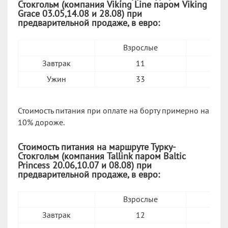
Стокгольм (компания Viking Line паром Viking
Grace 03.05,14.08 и 28.08) при
предварительной продаже, в евро:
Взрослые
12–
Завтрак
11
Ужин
33
Стоимость питания при оплате на борту примерно на
10% дороже.
Стоимость питания на маршруте Турку-
Стокгольм (компания Tallink паром Baltic
Princess 20.06,10.07 и 08.08) при
предварительной продаже, в евро:
Взрослые
12–
Завтрак
12