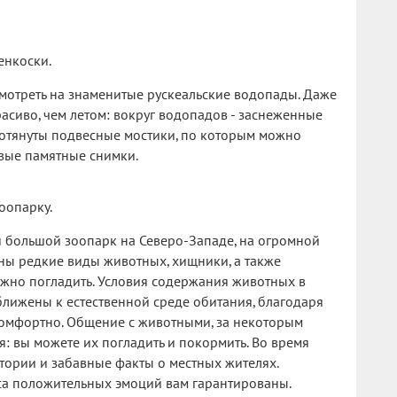
енкоски.
мотреть на знаменитые рускеальские водопады. Даже
расиво, чем летом: вокруг водопадов - заснеженные
ротянуты подвесные мостики, по которым можно
ивые памятные снимки.
оопарку.
й большой зоопарк на Северо-Западе, на огромной
ны редкие виды животных, хищники, а также
ожно погладить. Условия содержания животных в
лижены к естественной среде обитания, благодаря
 комфортно. Общение с животными, за некоторым
я: вы можете их погладить и покормить. Во время
тории и забавные факты о местных жителях.
са положительных эмоций вам гарантированы.