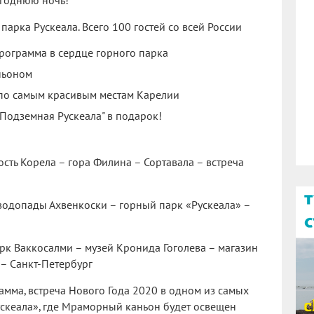
огоднюю ночь!
арка Рускеала. Всего 100 гостей со всей России
рограмма в сердце горного парка
ньоном
по самым красивым местам Карелии
"Подземная Рускеала" в подарок!
ость Корела – гора Филина – Сортавала – встреча
 водопады Ахвенкоски – горный парк «Рускеала» –
арк Ваккосалми – музей Кронида Гоголева – магазин
 – Санкт-Петербург
амма, встреча Нового Года 2020 в одном из самых
ускеала», где Мраморный каньон будет освещен