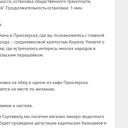
 шоссе, остановка общественного транспорта,
й". Продолжительность остановки: 5 мин.
.
лана в Приозерске, где вы познакомитесь с главной
рода – средневековой крепостью Корела. Узнаете о
ая, где встречались интересы многих народов в
рельским перешейком.
овка на обед в одном из кафе Приозерска.
ется на месте по желанию.
замов и настоек.
 в Сортавалу, мы посетим магазин ликеро-водочного
с будет проведена дегустация карельских бальзамов и