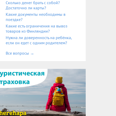
Сколько денег брать с собой?
Достаточно ли карты?
Какие документы необходимы в
поездке?
Какие есть ограничения на вывоз
товаров из Финляндии?
Нужна ли доверенность на ребёнка,
если он едет с одним родителем?
Все вопросы
→