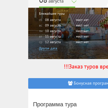
08
августа
Ближайшие туры
сб
08 августа
мест нет
вс
09 августа
мест нет
пн
10 августа
мест нет
вт
11 августа
мест нет
ср
12 августа
мест нет
Другая дата
!!!Заказ туров в
Бонусная програм
Программа тура