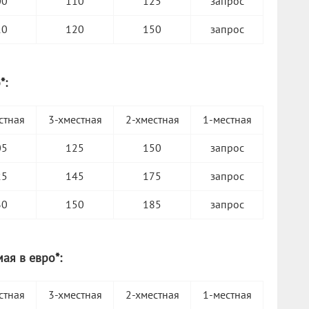
00
110
125
запрос
10
120
150
запрос
*:
стная
3-хместная
2-хместная
1-местная
05
125
150
запрос
25
145
175
запрос
30
150
185
запрос
мая в евро*:
стная
3-хместная
2-хместная
1-местная