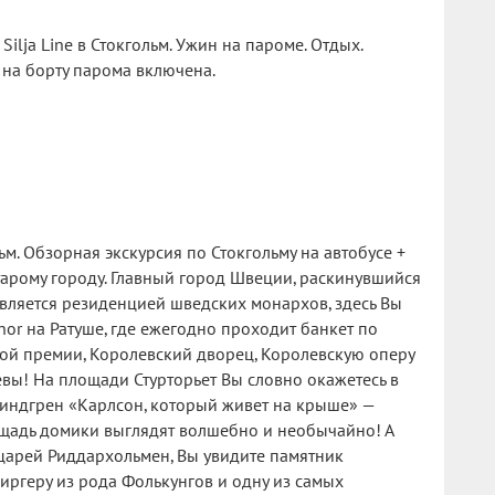
Silja Line в Стокгольм. Ужин на пароме. Отдых.
 на борту парома включена.
м. Обзорная экскурсия по Стокгольму на автобусе +
тарому городу. Главный город Швеции, раскинувшийся
является резиденцией шведских монархов, здесь Вы
nor на Ратуше, где ежегодно проходит банкет по
ой премии, Королевский дворец, Королевскую оперу
вы! На площади Стурторьет Вы словно окажетесь в
Линдгрен «Карлсон, который живет на крыше» —
щадь домики выглядят волшебно и необычайно! А
царей Риддархольмен, Вы увидите памятник
иргеру из рода Фолькунгов и одну из самых