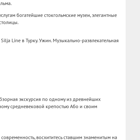
льма.
слугам богатейшие стокгольмские музеи, элегантные
столицы.
Silja Line в Турку. Ужин. Музыкально-развлекательная
Обзорная экскурсия по одному из древнейших
ному средневековой крепостью Або и своим
 современность, восхититесь ставшим знаменитым на