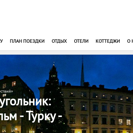
У
ПЛАН ПОЕЗДКИ
ОТДЫХ
ОТЕЛИ
КОТТЕДЖИ
О 
ествий»
угольник:
ьм - Турку -