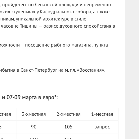
а, пройдетесь по Сенатской площади и непременно
оких ступеньках у Кафедрального собора, а также
икам, уникальной архитектуре в стиле
 часовне Тишины — оазисе духовного спокойствия в
зможности – посещение рыбного магазина, пункта
ытия в Санкт-Петербург на м. пл. «Восстания».
 и 07-09 марта в евро*:
стная
3-хместная
2-хместная
1-местная
5
90
105
запрос