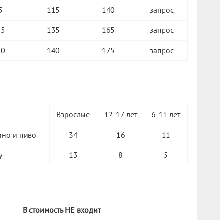
5
115
140
запрос
15
135
165
запрос
20
140
175
запрос
Взрослые
12-17 лет
6-11 лет
ино и пиво
34
16
11
у
13
8
5
В стоимость НЕ входит