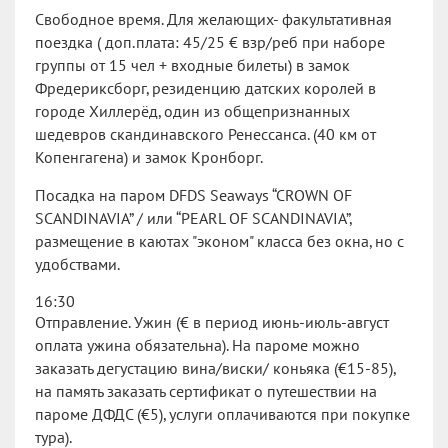
Свободное время. Для желающих- факультативная
поездка ( доп.плата: 45/25 € взр/реб при наборе
группы от 15 чел + входные билеты) в замок
Фредериксборг, резиденцию датских королей в
городе Хиллерёд, один из общепризнанных
шедевров скандинавского Ренессанса. (40 км от
Копенгагена) и замок Кронборг.
Посадка на паром DFDS Seaways “CROWN OF
SCANDINAVIA” / или “PEARL OF SCANDINAVIA”,
размещение в каютах "эконом" класса без окна, но с
удобствами.
16:30
Отправление. Ужин (€ в период июнь-июль-август
оплата ужина обязательна). На пароме можно
заказать дегустацию вина/виски/ коньяка (€15-85),
на память заказать сертификат о путешествии на
пароме ДФДС (€5), услуги оплачиваются при покупке
тура).