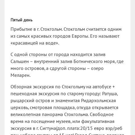
Пятый день
Прибытие в г. Стокгольм. Стокгольм считается одним
из самых красивых городов Европы. Его называют
«красавицей на воде».
С одной стороны от города находится залив
Сальшен – внутренний залив Ботнического моря, где
много островов, а сдругой стороны – озеро
Меларен.
Обзорная экскурсия по Стокгольму на автобусе +
пешеходная экскурсия по старому городу: Ратуша,
рыцарский остров и знаменитая Ридархольмская
церковь, смотровая площадка, откуда открывается
великолепная панорама Стокгольма. Свободное
время на посещение музеев, или факультативная
экскурсия в г. Сигтуна(доп. плата:20/15 евро взр/реб