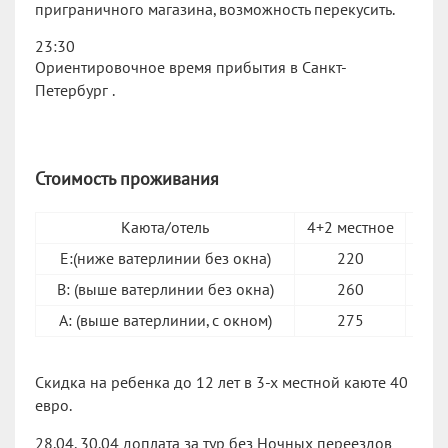
приграничного магазина, возможность перекусить.
23:30
Ориентировочное время прибытия в Санкт-
Петербург .
Стоимость проживания
Каюта/отель
4+2 местное
3+3
E:(ниже ватерлинии без окна)
220
B: (выше ватерлинии без окна)
260
A: (выше ватерлинии, с окном)
275
Скидка на ребенка до 12 лет в 3-х местной каюте 40
евро.
28.04, 30.04 доплата за тур без Ночных переездов