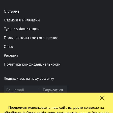
О стране
Отдых в Финляндии
Туры по Финляндии
Пользовательское соглашение
О нас
Реклама
Политика конфиденциальности
Подпишитесь на нашу рассылку
Подписаться
Продолжая использовать наш сайт, вы даете согласие на
Нашли опечатку? Выделите фрагмент и нажмите Ctrl+Enter
обработку файлов cookie, пользовательских данных (сведения