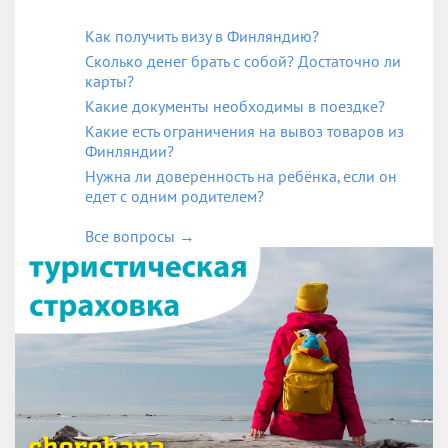
Как получить визу в Финляндию?
Сколько денег брать с собой? Достаточно ли
карты?
Какие документы необходимы в поездке?
Какие есть ограничения на вывоз товаров из
Финляндии?
Нужна ли доверенность на ребёнка, если он
едет с одним родителем?
Все вопросы
→