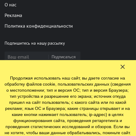
О нас
Реклама
Политика конфиденциальности
Подпишитесь на нашу рассылку
Подписаться
Продолжая использовать наш сайт, вы даете согласие на
Нашли опечатку? Выделите фрагмент и нажмите Ctrl+Enter
обработку файлов cookie, пользовательских данных (сведения
о местоположении; тип и версия ОС; тип и версия Браузера;
тип устройства и разрешение его экрана; источник откуда
пришел на сайт пользователь; с какого сайта или по какой
© 2009-2026 ООО "Ефинланд.ру". ОГРН 1197847110438.
рекламе; язык ОС и Браузера; какие страницы открывает и на
Юр. адрес: 196084, г. Санкт-Петербург, ул. Цветочная, д. 16,
какие кнопки нажимает пользователь; ip-адрес) в целях
литер П, помещение 23
функционирования сайта, проведения ретаргетинга и
проведения статистических исследований и обзоров. Если вы
не хотите, чтобы ваши данные обрабатывались, покиньте сайт.