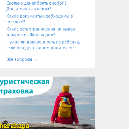
Сколько денег брать с собой?
Достаточно ли карты?
Какие документы необходимы в
поездке?
Какие есть ограничения на вывоз
товаров из Финляндии?
Нужна ли доверенность на ребёнка,
если он едет с одним родителем?
Все вопросы
→