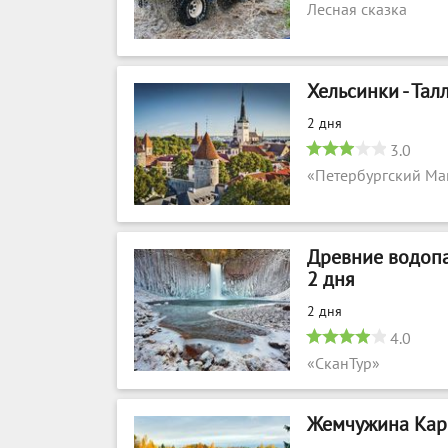
Лесная сказка
Хельсинки - Талл
2 дня
3.0
«Петербургский Ма
Древние водопа
2 дня
2 дня
4.0
«СканТур»
Жемчужина Каре