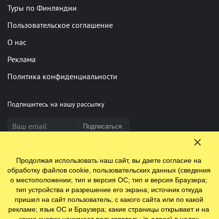
Туры по Финляндии
Пользовательское соглашение
О нас
Реклама
Политика конфиденциальности
Подпишитесь на нашу рассылку
Подписаться
Продолжая использовать наш сайт, вы даете согласие на
Нашли опечатку? Выделите фрагмент и нажмите Ctrl+Enter
обработку файлов cookie, пользовательских данных (сведения
о местоположении; тип и версия ОС; тип и версия Браузера;
тип устройства и разрешение его экрана; источник откуда
пришел на сайт пользователь; с какого сайта или по какой
© 2009-2026 ООО "Ефинланд.ру". ОГРН 1197847110438.
рекламе; язык ОС и Браузера; какие страницы открывает и на
Юр. адрес: 196084, г. Санкт-Петербург, ул. Цветочная, д. 16,