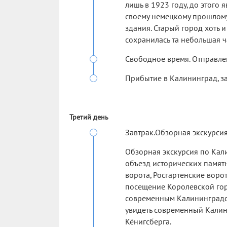
лишь в 1923 году, до этого
своему немецкому прошлом
здания. Старый город хоть и
сохранилась та небольшая ч
Свободное время. Отправле
Прибытие в Калининград, зас
Третий день
Завтрак.Обзорная экскурсия
Обзорная экскурсия по Кал
объезд исторических памят
ворота, Росгартенские воро
посещение Королевской горы
современным Калининградо
увидеть современный Калини
Кёнигсберга.