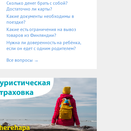
Сколько денег брать с собой?
Достаточно ли карты?
Какие документы необходимы в
поездке?
Какие есть ограничения на вывоз
товаров из Финляндии?
Нужна ли доверенность на ребёнка,
если он едет с одним родителем?
Все вопросы
→