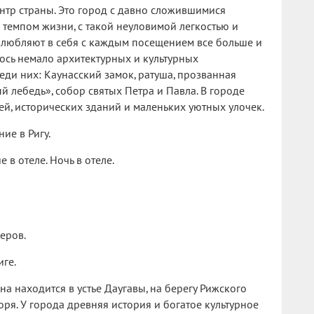
тр страны. Это город с давно сложившимися
темпом жизни, с такой неуловимой легкостью и
влюбляют в себя с каждым посещением все больше и
ось немало архитектурных и культурных
еди них: Каунасский замок, ратуша, прозванная
 лебедь», собор святых Петра и Павла. В городе
ей, исторических зданий и маленьких уютных улочек.
ие в Ригу.
 в отеле. Ночь в отеле.
еров.
ге.
на находится в устье Даугавы, на берегу Рижского
оря. У города древняя история и богатое культурное