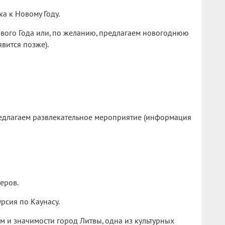
а к Новому Году.
ового Года или, по желанию, предлагаем новогоднюю
вится позже).
едлагаем развлекательное мероприятие (информация
еров.
рсия по Каунасу.
м и значимости город Литвы, одна из культурных