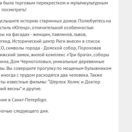
гда была торговым перекрестком и мультикультурным
о посмотреть!
 услышите историю старинных домов. Полюбуетесь на
стиль «Югенд», отличительной особенностью
ры на фасадах - женщин, павлинов, львов,
генд. Исторический центр Риги внесен в список
, символы города - Домской собор, Пороховая
ижский замок, жилой комплекс «Три брата», соборы
 Иоанна, Дом Черноголовых, уникальные деревянные
авы. Вы совершите прогулку по мощеным булыжником
 иногда с трудом расходятся два человека. Также
няты известные фильмы: “Шерлок Холмс и Доктор
ний весны” и другие.
ие в Санкт-Петербург.
ночью следующего дня.