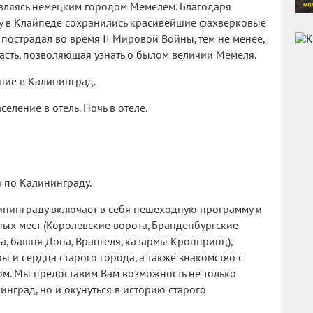
 являясь немецким городом Мемелем. Благодаря
у в Клайпеде сохранились красивейшие фахверковые
 пострадал во время II Мировой Войны, тем не менее,
асть, позволяющая узнать о былом величии Мемеля.
ние в Калининград.
еление в отель. Ночь в отеле.
 по Калининграду.
ининграду включает в себя пешеходную программу и
ных мест (Королевские ворота, Бранденбургские
та, башня Дона, Врангеля, казармы Кронпринц),
 и сердца старого города, а также знакомство с
м. Мы предоставим Вам возможность не только
нград, но и окунуться в историю старого