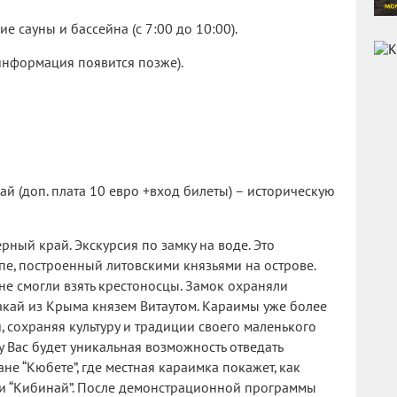
е сауны и бассейна (с 7:00 до 10:00).
информация появится позже).
ай (доп. плата 10 евро +вход билеты) – историческую
рный край. Экскурсия по замку на воде. Это
пе, построенный литовскими князьями на острове.
не смогли взять крестоносцы. Замок охраняли
акай из Крыма князем Витаутом. Караимы уже более
, сохраняя культуру и традиции своего маленького
у Bас будет уникальная возможность отведать
не “Кюбете”, где местная караимка покажет, как
и “Кибинай”. После демонстрационной программы