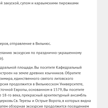
й закуской, супом и караымскими пирожками
еров, отправление в Вильнюс.
еланию экскурсия по празднично-украшенному
о).
едральной площади. Вы посетите Кафедральный
остроен на земле древних язычников. Обратите
зимира, единственного святого литовского
урсия продолжится в Вильнюсском Университете,
сточной Европы, основанном в 1579, Вы посетите
е 18-го века, прекрасный архитектурный ансамбль
ерковь Св. Терезы и Острые Ворота, в которых видна
Затем обзорная экскурсия продолжится посещением