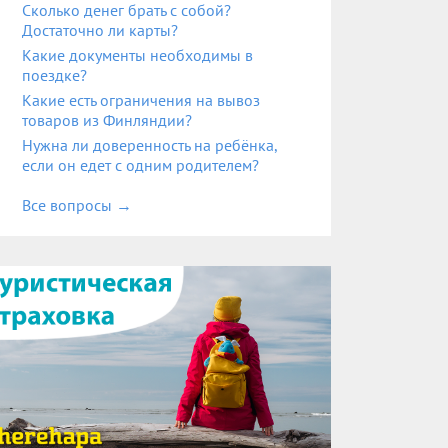
Сколько денег брать с собой?
Достаточно ли карты?
Какие документы необходимы в
поездке?
Какие есть ограничения на вывоз
товаров из Финляндии?
Нужна ли доверенность на ребёнка,
если он едет с одним родителем?
Все вопросы
→