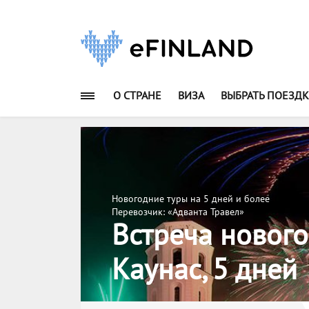
О СТРАНЕ
ВИЗА
ВЫБРАТЬ ПОЕЗДК
Новогодние туры на 5 дней и более
Перевозчик: «Адванта Травел»
Встреча нового
Каунас, 5 дней