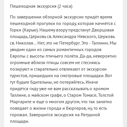
Пешеходная экскурсия (2 часа)
По завершении обзорной экскурсии придёт время
пешеходной прогулки по городу, которая начнётся с
Горки (Харью). Нашему взору предстанут Дворцовая
площадь, Церковь св. Александра Невского, Церковь
св. Николая… Нет, это не Петербург. Это - Таллинн. Мы
увидим один из самых романтичных городов
Европы с высоты птичьего полёта. Да-да, невероятно
огромные вблизи птицы совсем не стесняясь
позируют и старательно отвлекают от экскурсии
туристов, пришедших на смотровые площадки. Вот
тут будьте бдительны, не потеряйтесь. Иначе
придётся гиду уже не вам рассказывать о хромом
Таллине, о майском графе, о Старом Томасе, Толстой
Маргарите и еще о многом другом, что так занятно
поведает о жизни города и бюргеров, ну, то есть
горожан. Завершится экскурсия на Ратушной
площади.