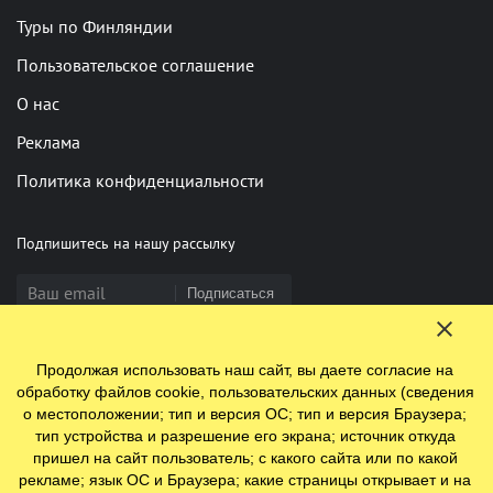
Туры по Финляндии
Пользовательское соглашение
О нас
Реклама
Политика конфиденциальности
Подпишитесь на нашу рассылку
Подписаться
Продолжая использовать наш сайт, вы даете согласие на
Нашли опечатку? Выделите фрагмент и нажмите Ctrl+Enter
обработку файлов cookie, пользовательских данных (сведения
о местоположении; тип и версия ОС; тип и версия Браузера;
тип устройства и разрешение его экрана; источник откуда
пришел на сайт пользователь; с какого сайта или по какой
© 2009-2026 ООО "Ефинланд.ру". ОГРН 1197847110438.
рекламе; язык ОС и Браузера; какие страницы открывает и на