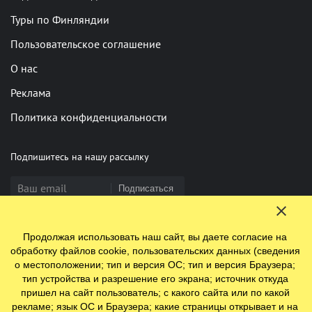
Туры по Финляндии
Пользовательское соглашение
О нас
Реклама
Политика конфиденциальности
Подпишитесь на нашу рассылку
Подписаться
Продолжая использовать наш сайт, вы даете согласие на
Нашли опечатку? Выделите фрагмент и нажмите Ctrl+Enter
обработку файлов cookie, пользовательских данных (сведения
о местоположении; тип и версия ОС; тип и версия Браузера;
тип устройства и разрешение его экрана; источник откуда
пришел на сайт пользователь; с какого сайта или по какой
© 2009-2026 ООО "Ефинланд.ру". ОГРН 1197847110438.
рекламе; язык ОС и Браузера; какие страницы открывает и на