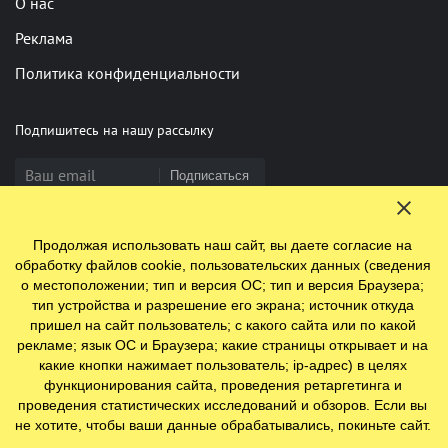
О нас
Реклама
Политика конфиденциальности
Подпишитесь на нашу рассылку
Подписаться
Продолжая использовать наш сайт, вы даете согласие на
Нашли опечатку? Выделите фрагмент и нажмите Ctrl+Enter
обработку файлов cookie, пользовательских данных (сведения
о местоположении; тип и версия ОС; тип и версия Браузера;
тип устройства и разрешение его экрана; источник откуда
пришел на сайт пользователь; с какого сайта или по какой
© 2009-2026 ООО "Ефинланд.ру". ОГРН 1197847110438.
рекламе; язык ОС и Браузера; какие страницы открывает и на
Юр. адрес: 196084, г. Санкт-Петербург, ул. Цветочная, д. 16,
какие кнопки нажимает пользователь; ip-адрес) в целях
литер П, помещение 23
функционирования сайта, проведения ретаргетинга и
проведения статистических исследований и обзоров. Если вы
не хотите, чтобы ваши данные обрабатывались, покиньте сайт.