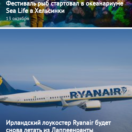
Фестиваль рыб стартовал в океанариуме
Sea Life в Хельсинки
13 октября
Ирландский лоукостер Ryanair будет
снова летать из Лаппеенранты