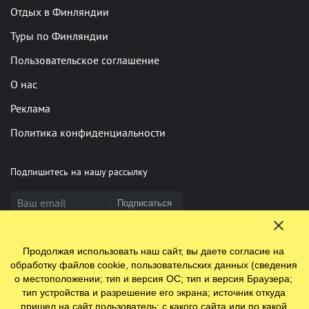
Отдых в Финляндии
Туры по Финляндии
Пользовательское соглашение
О нас
Реклама
Политика конфиденциальности
Подпишитесь на нашу рассылку
Подписаться
Продолжая использовать наш сайт, вы даете согласие на
Нашли опечатку? Выделите фрагмент и нажмите Ctrl+Enter
обработку файлов cookie, пользовательских данных (сведения
о местоположении; тип и версия ОС; тип и версия Браузера;
тип устройства и разрешение его экрана; источник откуда
пришел на сайт пользователь; с какого сайта или по какой