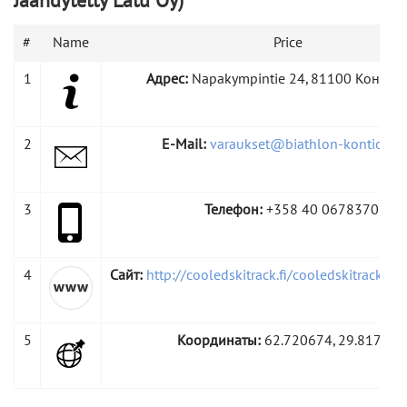
Jäähdytetty Latu Oy)
#
Name
Price
1
Адрес:
Napakympintie 24, 81100 Контио
2
E-Mail:
varaukset@biathlon-kontiolahti
3
Телефон:
+358 40 0678370
4
Сайт:
http://cooledskitrack.fi/cooledskitrack/ru
5
Координаты:
62.720674, 29.817359