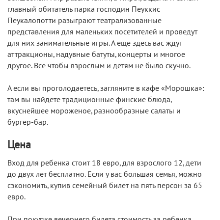
главный обитатель парка господин Пеуккис
Пеукалопотти разыграют театрализованные
представления для маленьких посетителей и проведут
для них занимательные игры. А еще здесь вас ждут
аттракционы, надувные батуты, концерты и многое
другое. Все чтобы взрослым и детям не было скучно.
А если вы проголодаетесь, загляните в кафе «Морошка»:
там вы найдете традиционные финские блюда,
вкуснейшее мороженое, разнообразные салаты и
бургер-бар.
Цена
Вход для ребенка стоит 18 евро, для взрослого 12, дети
дo двух лет бесплатно. Если у вас большая семья, можно
сэкономить, купив семейный билет на пять персон за 65
евро.
При покупке вечернего билета стоимость за ребенка