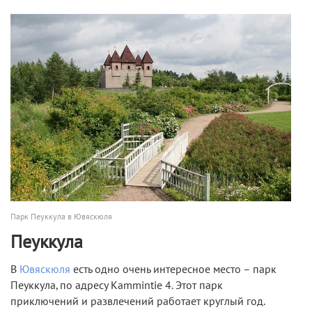
Парк Пеуккула в Ювяскюля
Пеуккула
В
Ювяскюля
есть одно очень интересное место – парк
Пеуккула, по адресу Kammintie 4. Этот парк
приключений и развлечений работает круглый год.