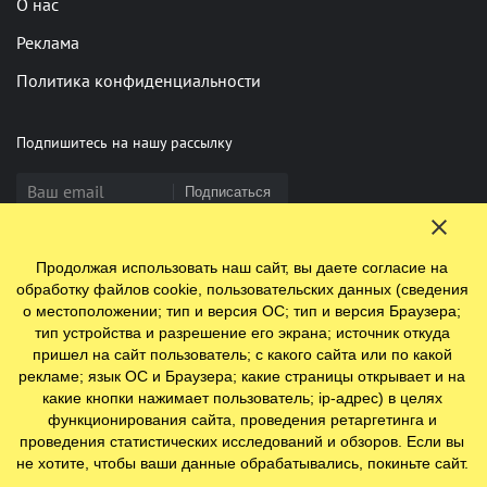
О нас
Реклама
Политика конфиденциальности
Подпишитесь на нашу рассылку
Подписаться
Продолжая использовать наш сайт, вы даете согласие на
Нашли опечатку? Выделите фрагмент и нажмите Ctrl+Enter
обработку файлов cookie, пользовательских данных (сведения
о местоположении; тип и версия ОС; тип и версия Браузера;
тип устройства и разрешение его экрана; источник откуда
пришел на сайт пользователь; с какого сайта или по какой
© 2009-2026 ООО "Ефинланд.ру". ОГРН 1197847110438.
рекламе; язык ОС и Браузера; какие страницы открывает и на
Юр. адрес: 196084, г. Санкт-Петербург, ул. Цветочная, д. 16,
какие кнопки нажимает пользователь; ip-адрес) в целях
литер П, помещение 23
функционирования сайта, проведения ретаргетинга и
проведения статистических исследований и обзоров. Если вы
не хотите, чтобы ваши данные обрабатывались, покиньте сайт.