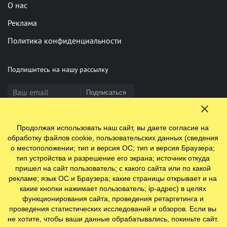
О нас
Реклама
Политика конфиденциальности
Подпишитесь на нашу рассылку
Подписаться
Продолжая использовать наш сайт, вы даете согласие на
Нашли опечатку? Выделите фрагмент и нажмите Ctrl+Enter
обработку файлов cookie, пользовательских данных (сведения
о местоположении; тип и версия ОС; тип и версия Браузера;
тип устройства и разрешение его экрана; источник откуда
пришел на сайт пользователь; с какого сайта или по какой
© 2009-2026 ООО "Ефинланд.ру". ОГРН 1197847110438.
рекламе; язык ОС и Браузера; какие страницы открывает и на
Юр. адрес: 196084, г. Санкт-Петербург, ул. Цветочная, д. 16,
какие кнопки нажимает пользователь; ip-адрес) в целях
литер П, помещение 23
функционирования сайта, проведения ретаргетинга и
проведения статистических исследований и обзоров. Если вы
не хотите, чтобы ваши данные обрабатывались, покиньте сайт.