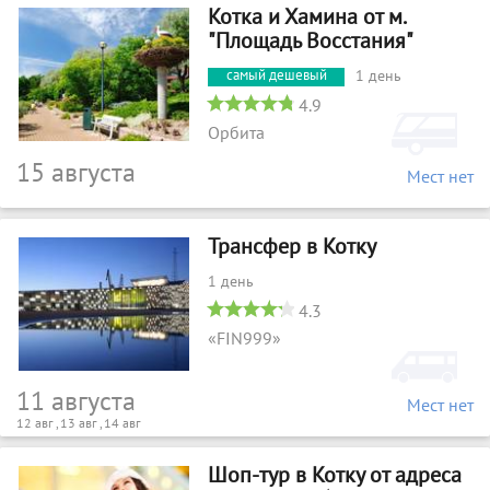
Котка и Хамина от м.
"Площадь Восстания"
1 день
4.9
Орбита
15 августа
Мест нет
Трансфер в Котку
1 день
4.3
«FIN999»
11 августа
Мест нет
12 авг , 13 авг , 14 авг
Шоп-тур в Котку от адреса