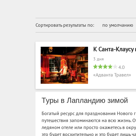
Сортировать результаты по:
по умолчанию
К Санта-Клаусу
3 дня
4.0
«Адванта Травел»
Туры в Лапландию зимой
Богатый ресурс для празднования Нового 
путешествия запоминаются на всю жизнь. Отп
ледяном отеле или просто окажетесь в ок
это будет восхитительно и это будет лишь ч