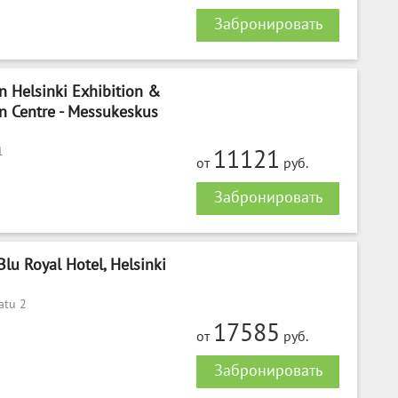
Забронировать
n Helsinki Exhibition &
n Centre - Messukeskus
1
11121
от
руб.
Забронировать
lu Royal Hotel, Helsinki
atu 2
17585
от
руб.
Забронировать