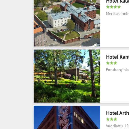
Hotel Kat
Merikasarmin
Hotel Ran
Furuborgink
Hotel Art
Vuorikatu 19