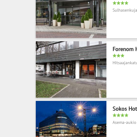
Sulhasenkuja
Forenom H
Hitsaajankat
Sokos Hot
Asema-aukio