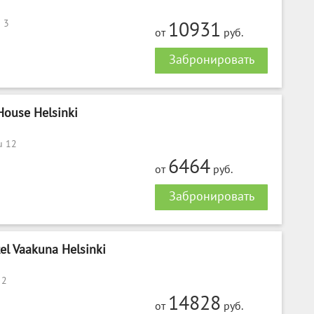
 3
10931
от
руб.
Забронировать
ouse Helsinki
u 12
6464
от
руб.
Забронировать
el Vaakuna Helsinki
 2
14828
от
руб.