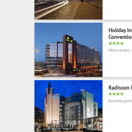
Holiday In
Conventio
Messuaukio 
Radisson B
Runebergink