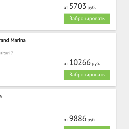
5703
от
руб.
Забронировать
rand Marina
aituri 7
10266
от
руб.
Забронировать
a
9886
от
руб.