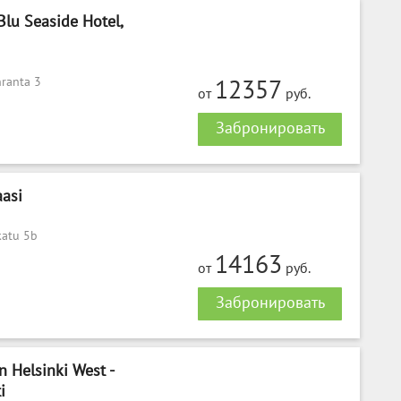
Blu Seaside Hotel,
ranta 3
12357
от
руб.
Забронировать
aasi
katu 5b
14163
от
руб.
Забронировать
n Helsinki West -
i