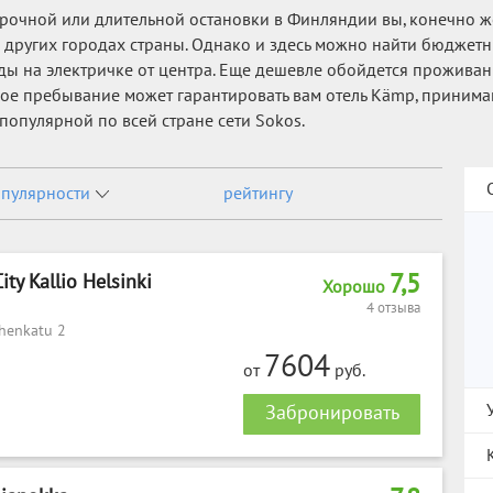
рочной или длительной остановки в Финляндии вы, конечно же, 
 в других городах страны. Однако и здесь можно найти бюджет
езды на электричке от центра. Еще дешевле обойдется прожива
ное пребывание может гарантировать вам отель Kämp, принима
а популярной по всей стране сети Sokos.
пулярности
рейтингу
7,5
ty Kallio Helsinki
Хорошо
4 отзыва
ahenkatu 2
7604
от
руб.
Забронировать