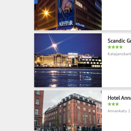
Scandic G
Katajanokanl
Hotel Ann
Annankatu 1