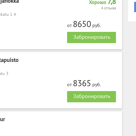
7,8
ajanokka
Хорошо
4 отзыва
katu 1 A
8650
от
руб.
Забронировать
tapuisto
atu 3
8365
от
руб.
Забронировать
hur