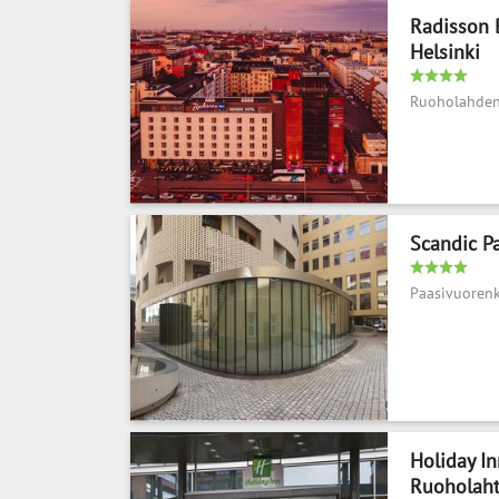
Radisson 
Helsinki
Ruoholahden
Scandic P
Paasivuoren
Holiday In
Ruoholaht