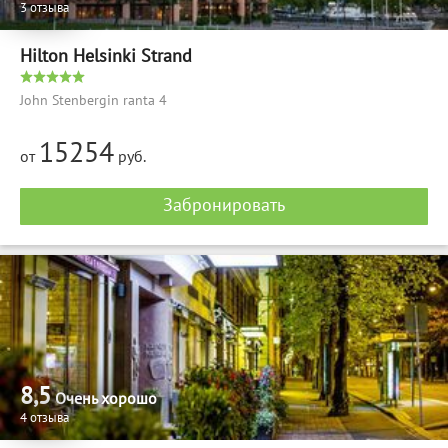
3 отзыва
Hilton Helsinki Strand
John Stenbergin ranta 4
15254
от
руб.
Забронировать
8,5
Очень хорошо
4 отзыва