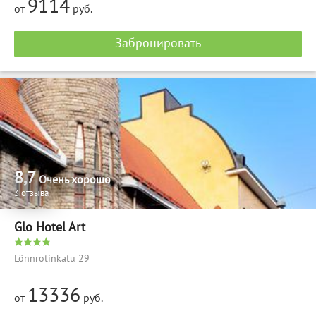
9114
от
руб.
Забронировать
8,7
Очень хорошо
3 отзыва
Glo Hotel Art
Lönnrotinkatu 29
13336
от
руб.