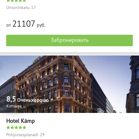
Unioninkatu 17
21107
от
руб.
Забронировать
8,5
Очень хорошо
4 отзыва
Hotel Kämp
Pohjoisesplanadi 29