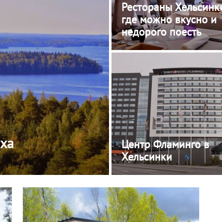
Рестораны Хельсинки
где можно вкусно и
недорого поесть
ыха
Центр Фламинго в
Хельсинки