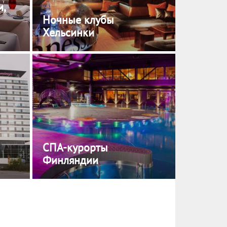
,
Ночные клубы
Хельсинки
СПА-курорты
Финляндии