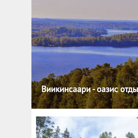
Виикинсаари - оазис отд