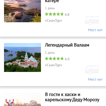
катере
1 день
4.8
«СканТур»
Мест нет
Легендарный Валаам
1 день
4.9
«СканТур»
Мест нет
В гости к хаски и
карельскому Деду Морозу