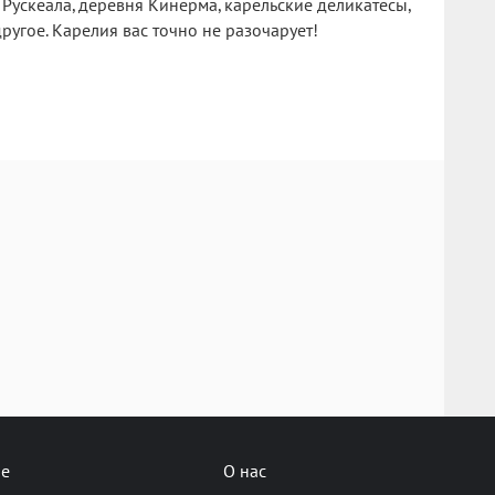
Рускеала, деревня Кинерма, карельские деликатесы,
угое. Карелия вас точно не разочарует!
не
О нас