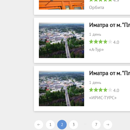
4.9
Орбита
Иматра от м. "
1 день
4.0
«А-Тур»
Иматра от м. "
1 день
4.0
«ИРИС-ТУРС»
...
1
2
3
7