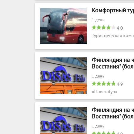
Комфортный тур 
1 день
4.0
Туристическая ком
Финляндия на ч
Восстания" (бо
1 день
4.9
«ПавегаТур»
Финляндия на ч
Восстания" (бо
1 день