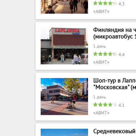
4.3
«АВИТ»
Финляндия на ча
(микроавтобус 
1 день
4.4
«АВИТ»
Шоп-тур в Лаппе
"Московская" (
1 день
4.1
«АВИТ»
Средневековый