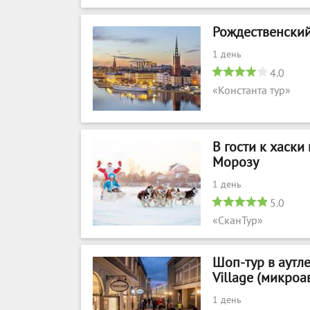
Рождественский
1 день
4.0
«Константа тур»
В гости к хаски
Морозу
1 день
5.0
«СканТур»
Шоп-тур в аутле
Village (микроа
1 день