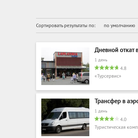
Сортировать результаты по:
по умолчанию
Дневной откат 
1 день
4.8
«Турсервис»
Трансфер в аэр
1 день
4.0
Туристическая ком