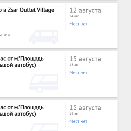
12 августа
в Zsar Outlet Village
14 авг
Мест нет
пания
15 августа
ас от м."Площадь
льшой автобус)
16 авг
Мест нет
15 августа
ас от м."Площадь
льшой автобус)
16 авг
Мест нет