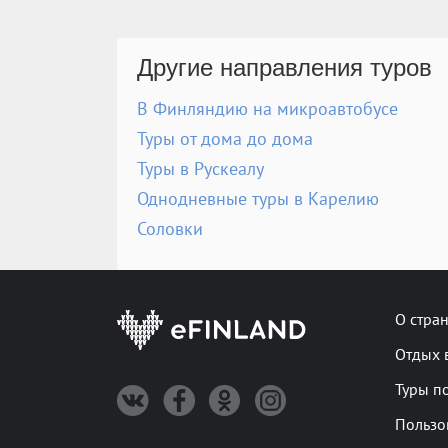
Другие направления туров
В Финляндию на микроавтобусе
Туры от дома до дома
Туры в Рускеалу
Однодневные туры в Карелию
Соловки
О стра
Отдых 
Туры п
Пользо