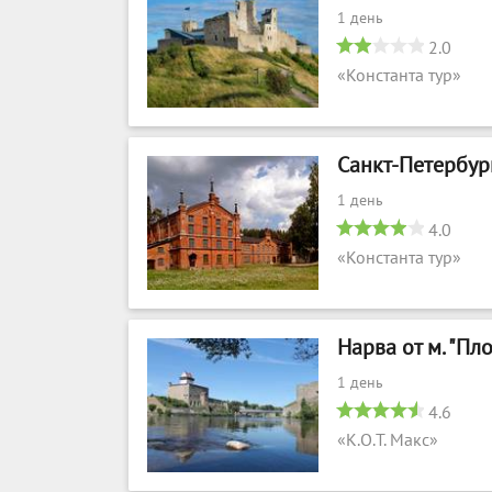
1 день
2.0
«Константа тур»
Санкт-Петербург
1 день
4.0
«Константа тур»
Нарва от м. "Пл
1 день
4.6
«К.О.Т. Макс»