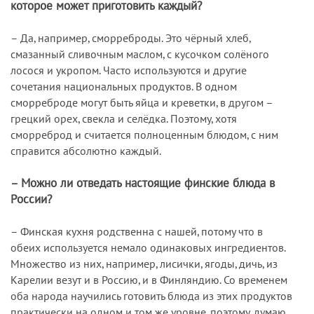
которое может приготовить каждый?
– Да, например, сморреброды. Это чёрный хлеб,
смазанный сливочным маслом, с кусочком солёного
лосося и укропом. Часто используются и другие
сочетания национальных продуктов. В одном
сморреброде могут быть яйца и креветки, в другом –
грецкий орех, свекла и селёдка. Поэтому, хотя
сморреброд и считается полноценным блюдом, с ним
справится абсолютно каждый.
– Можно ли отведать настоящие финские блюда в
России?
– Финская кухня родственна с нашей, потому что в
обеих используется немало одинаковых ингредиентов.
Множество из них, например, лисички, ягоды, дичь, из
Карелии везут и в Россию, и в Финляндию. Со временем
оба народа научились готовить блюда из этих продуктов
практически на одном и том же уровне, поэтому, думаю,