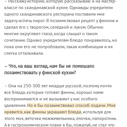
– Расскажу историю, которую рассказываю и на мастер-
классе по скандинавской кухне. Однажды учредители
одного скандинавского ресторана поставили мне
задачу испечь пирог. Я позаимствовал рецепт у финнов и
сделал его с творогом, селёдкой и луком. Обычно
многие округляют глаза, когда слышат о таком
сочетании. Однако учредителям блюдо понравилось, но
пока они его не попробовали, такая комбинация и их
слегка отталкивала.
– Что, на ваш взгляд, нам бы не помешало
позаимствовать у финской кухни?
– Она на 250-300 лет младше русской, поэтому почти
все блюда, которые готовят финны, хорошо нами
воспринимаются и не вызывают у нас особого
удивления.
Но я бы позаимствовал способ подачи. Мне
нравится, как финны украшают блюда
, используя для
этого мох, веточки можжевельника, ёлочки, папоротник.
А в гастрономическом плане я бы, пожалуй, не стал что-