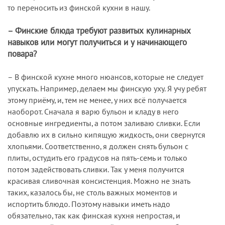
то переносить из финской кухни в нашу.
– Финские блюда требуют развитых кулинарных
навыков или могут получиться и у начинающего
повара?
– В финской кухне много нюансов, которые не следует
упускать. Например, делаем мы финскую уху. Я учу ребят
этому приёму, и, тем не менее, у них всё получается
наоборот. Сначала я варю бульон и кладу в него
основные ингредиенты, а потом заливаю сливки. Если
добавлю их в сильно кипящую жидкость, они свернутся
хлопьями. Соответственно, я должен снять бульон с
плиты, остудить его градусов на пять-семь и только
потом задействовать сливки. Так у меня получится
красивая сливочная консистенция. Можно не знать
таких, казалось бы, не столь важных моментов и
испортить блюдо. Поэтому навыки иметь надо
обязательно, так как финская кухня непростая, и