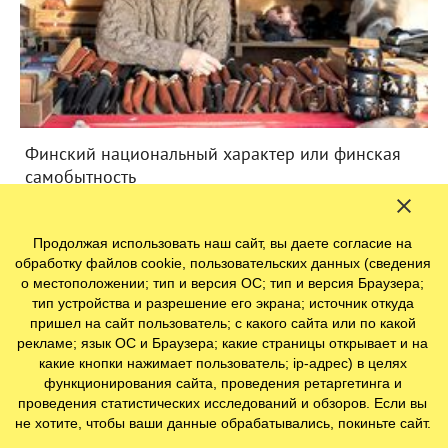
Финский национальный характер или финская
самобытность
Продолжая использовать наш сайт, вы даете согласие на
обработку файлов cookie, пользовательских данных (сведения
Магазины Финляндии
о местоположении; тип и версия ОС; тип и версия Браузера;
тип устройства и разрешение его экрана; источник откуда
Что финны покупают из дома
пришел на сайт пользователь; с какого сайта или по какой
рекламе; язык ОС и Браузера; какие страницы открывает и на
какие кнопки нажимает пользователь; ip-адрес) в целях
функционирования сайта, проведения ретаргетинга и
проведения статистических исследований и обзоров. Если вы
Финские Prisma, Lidl и Citymarket – что
не хотите, чтобы ваши данные обрабатывались, покиньте сайт.
лучше?