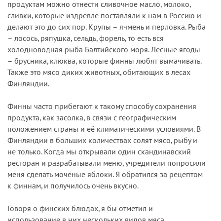
продуктам можно отнести сливочное масло, молоко,
сливки, которые издревле поставляли к нам в Россию и
делают это до сих пор. Крупы – ячмень и перловка. Рыба
– лосось, ряпушка, сельдь, форель, то есть вся
холодноводная рыба Балтийского моря. Лесные ягоды
– брусника, клюква, которые финны любят вымачивать.
Также это мясо диких животных, обитающих в лесах
Финляндии.
Финны часто прибегают к такому способу сохранения
продукта, как засолка, в связи с географическим
положением страны и её климатическими условиями. В
Финляндии в больших количествах солят мясо, рыбу и
не только. Когда мы открывали один скандинавский
ресторан и разрабатывали меню, учредители попросили
меня сделать мочёные яблоки. Я обратился за рецептом
к финнам, и получилось очень вкусно.
Говоря о финских блюдах, я бы отметил и
использование в них нескольких видов мяса