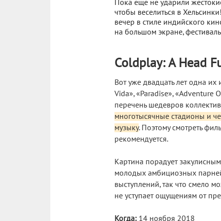
Пока ещё не ударили жестокие
чтобы веселиться в Хельсинки
вечер в стиле индийского кин
на большом экране, фестивал
Coldplay: A Head F
Вот уже двадцать лет одна их
Vida», «Paradise», «Adventure
перечень шедевров коллектив
многотысячные стадионы и че
музыку
. Поэтому смотреть фил
рекомендуется.
Картина порадует закулисным
молодых амбициозных парней,
выступлений, так что смело м
не уступает ощущениям от пр
Когда:
14 ноября 2018