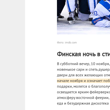
Фото: imdb.com
Финская ночь в ст
В субботний вечер, 10 ноября
новенькое сари и спеть душе
двери для всех желающих отм
начале ноября и означает по
подарки, молятся о благопол
освещается ярким фейерверко
атмосферу восточной феерии, 
еда и безудержная дискотека 