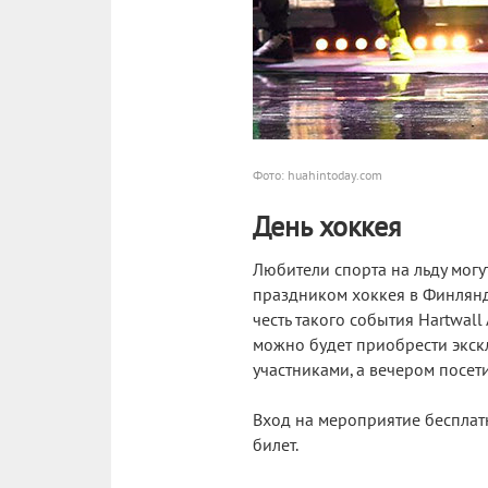
Фото: huahintoday.com
День хоккея
Любители спорта на льду могу
праздником хоккея в Финлянди
честь такого события Hartwal
можно будет приобрести экскл
участниками, а вечером посет
Вход на мероприятие бесплатн
билет.