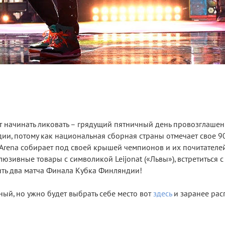
т начинать ликовать – грядущий пятничный день провозглашен
и, потому как национальная сборная страны отмечает свое 90
l Arena собирает под своей крышей чемпионов и их почитателей
юзивные товары с символикой Leijonat («Львы»), встретиться с
ить два матча Финала Кубка Финляндии!
ый, но ужно будет выбрать себе место вот
здесь
и заранее рас