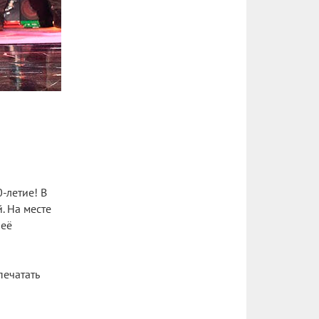
-летие! В
. На месте
 её
печатать