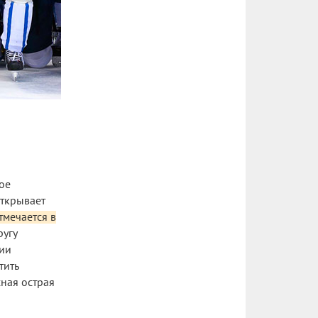
вое
открывает
тмечается в
ругу
дии
тить
сная острая