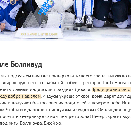
иле Болливуд
, мы подскажем вам где припарковать своего слона, выгулять с
раздирающую песню о забытой любви – ресторан India House 
етить главный индийский праздник Дивали.
Традиционно он о
беду добра над злом
. Индусы украшают свои дома, дарят друг д
учии и получают благословения родителей, а вечером небо Ин
м. Чтобы и в далёкой от индуизма и буддизма Финляндии ощу
посетите вечеринку в самом центре города! Вечер скрасит вку
под хиты Болливуда. Джей хо!