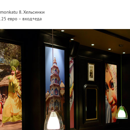
imonkatu 8. Хельсинки
, 25 евро – вход+еда