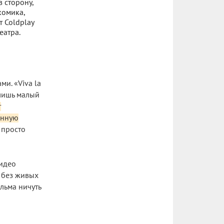
 сторону,
комика,
т Coldplay
еатра.
и. «Viva la
 лишь малый
т
енную
 просто
видео
 без живых
льма ничуть