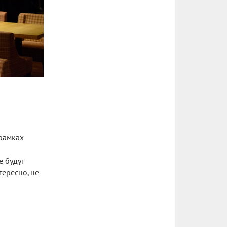
рамках
е будут
тересно, не