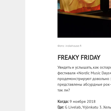
Фото: indiahouse.fi
FREAKY FRIDAY
Увидеть и услышать, как осп
фестиваля «Nordic Music Day
продемонстрируют довольно э
представлены абсурдные рок-к
так ли?
Когда:
9 ноября 2018
Где:
G Livelab, Yrjönkatu 3. Хел