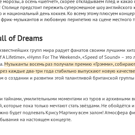
 морозы, а осень «шепчет», скорее откладываем плед и какао в
! Столице предстоит пережить суперсмешное шоу английского 
о и национальный день хоккея. Ко всему этому плюсуем концер
ь фрик-музыкантов и любовную перипетию на сцене местного т
ull of Dreams
 известнейших групп мира радует фанатов своими лучшими хитам
 Of A Lifetime», «Hymn For The Weekend», «Speed of Sound» – это
а.
Музыканты восемь раз получали премию «Грэмми», собираю
рез каждые два-три года стабильно выпускают новую качеств
ьм о создании и развитии этой талантливой британской группы
и тайнами, умилительными моментами из туров и архивными 
 которые пока только мечтают стать звёздами. Не обойдётся и
ожно будет подпевать Крису Мартину всем залом! Атмосфера фи
ебывания на настоящем концерте.