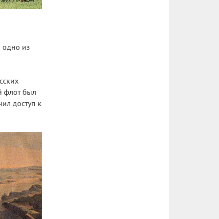
 одно из
сских
й флот был
чил доступ к