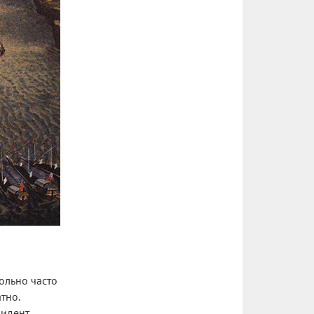
ольно часто
тно.
зидент