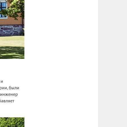
 и
ории, были
л инженер
бавляет