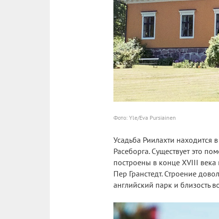
Фото: Yle/Eva Pursiainen
Усадьба Риилахти находится в
Расеборга. Существует это пом
построены в конце XVIII века
Пер Гранстедт. Строение дово
английский парк и близость в