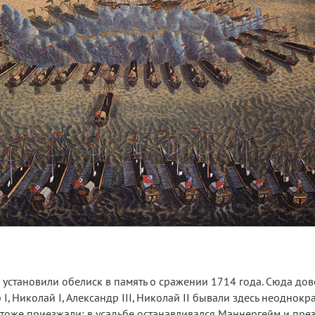
установили обелиск в память о сражении 1714 года. Сюда дов
I, Николай I, Александр III, Николай II бывали здесь неоднокра
тоже приезжали: в усадьбе останавливался Маннергейм и пре