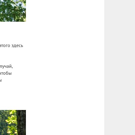
этого здесь
лучай,
 чтобы
ы