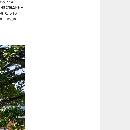
сколько
 наследие –
оятельно
ют редко.