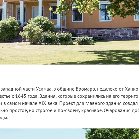
 западной части Усимаа, в общине Бромарв, недалеко от Ханко
естье с 1645 года. Здания, которые сохранились на его террит
 и в самом начале XIX века. Проект для главного здания созда
льно простое, но строгое и по-своему красивое. Очарования до
оды.