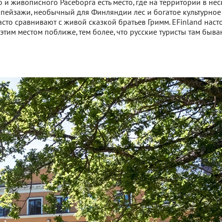
 и живописного Расеборга есть место, где на территории в не
 пейзажи, необычный для Финляндии лес и богатое культурное
часто сравнивают с живой сказкой братьев Гримм. EFinland наст
этим местом поближе, тем более, что русские туристы там быва