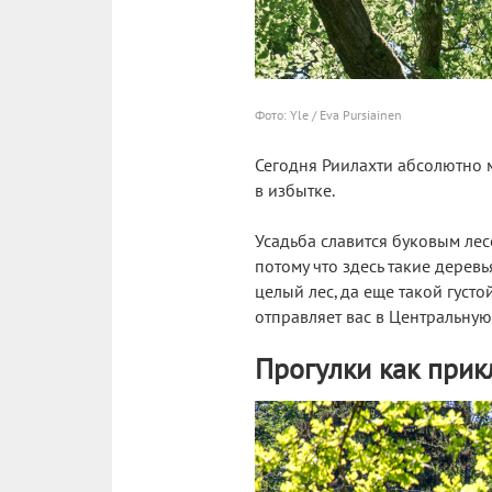
Фото: Yle / Eva Pursiainen
Сегодня Риилахти абсолютно м
в избытке.
Усадьба славится буковым лес
потому что здесь такие деревь
целый лес, да еще такой густо
отправляет вас в Центральную
Прогулки как при