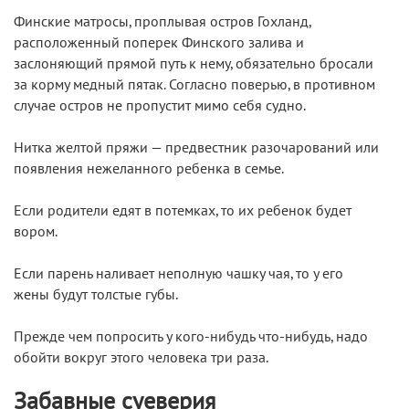
Финские матросы, проплывая остров Гохланд,
расположенный поперек Финского залива и
заслоняющий прямой путь к нему, обязательно бросали
за корму медный пятак. Согласно поверью, в противном
случае остров не пропустит мимо себя судно.
Нитка желтой пряжи — предвестник разочарований или
появления нежеланного ребенка в семье.
Если родители едят в потемках, то их ребенок будет
вором.
Если парень наливает неполную чашку чая, то у его
жены будут толстые губы.
Прежде чем попросить у кого-нибудь что-нибудь, надо
обойти вокруг этого человека три раза.
Забавные суеверия