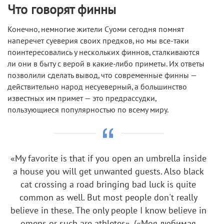
Что говорят финны
Конечно, немногие жители Суоми сегодня помнят
наперечет суеверия своих предков, но мы все-таки
поинтересовались у нескольких финнов, сталкиваются
ли они в быту с верой в какие-либо приметы. Их ответы
позволили сделать вывод, что современные финны —
действительно народ несуеверный, а большинство
известных им примет — это предрассудки,
пользующиеся популярностью по всему миру.
«My favorite is that if you open an umbrella inside
a house you will get unwanted guests. Also black
cat crossing a road bringing bad luck is quite
common as well. But most people don't really
believe in these
.
The only people I know believe in
omens or such are athletes».
(«Моя любимая