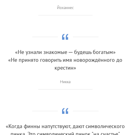
Йоханнес
«Не узнали знакомые ─ будешь богатым»
«Не принято говорить имя новорождённого до
крестин»
Микка
«Когда финны напутствуют, дают символического
пинка. Это символический пинок "на счастье"