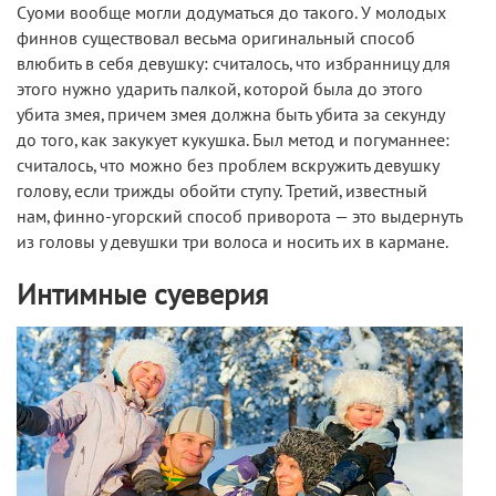
Суоми вообще могли додуматься до такого. У молодых
финнов существовал весьма оригинальный способ
влюбить в себя девушку: считалось, что избранницу для
этого нужно ударить палкой, которой была до этого
убита змея, причем змея должна быть убита за секунду
до того, как закукует кукушка. Был метод и погуманнее:
считалось, что можно без проблем вскружить девушку
голову, если трижды обойти ступу. Третий, известный
нам, финно-угорский способ приворота — это выдернуть
из головы у девушки три волоса и носить их в кармане.
Интимные суеверия