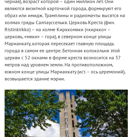
черная), возраст которой – один миллион лет. Они
являются визитной карточкой города, формируют его
образ или имидж. Трамплины и радиомачты высятся на
холмах гряды Салпаусселькя. Церковь Креста (фин.
Ristinkirkko) – на холме Кирккомяки («киркко» –
церковь, «мяки» – гора), в северном конце улицы
Марианкату, которая пересекает главную площадь
города в самом ее центре. Бетонная колокольня этой
церкви с 52 окнами в форме креста возносится на 37
метров над уровнем земли. На противоположном,
южном конце улицы Марианкату (ист. – ось церемоний),
возвышается здание мэрии.