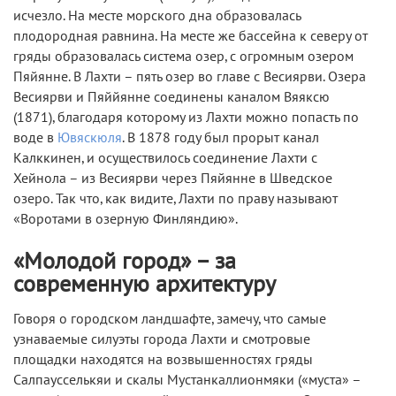
исчезло. На месте морского дна образовалась
плодородная равнина. На месте же бассейна к северу от
гряды образовалась система озер, с огромным озером
Пяйянне. В Лахти – пять озер во главе с Весиярви. Озера
Весиярви и Пяййянне соединены каналом Вяяксю
(1871), благодаря которому из Лахти можно попасть по
воде в
Ювяскюля
. В 1878 году был прорыт канал
Калккинен, и осуществилось соединение Лахти с
Хейнола – из Весиярви через Пяйянне в Шведское
озеро. Так что, как видите, Лахти по праву называют
«Воротами в озерную Финляндию».
«Молодой город» – за
современную архитектуру
Говоря о городском ландшафте, замечу, что самые
узнаваемые силуэты города Лахти и смотровые
площадки находятся на возвышенностях гряды
Салпаусселькяи и скалы Мустанкаллионмяки («муста» –