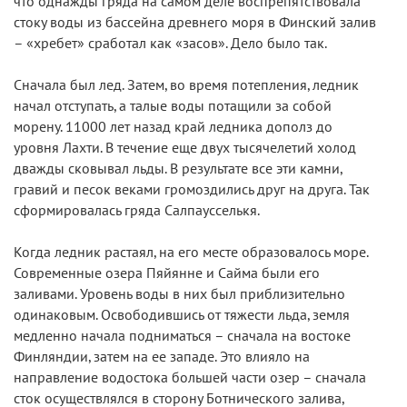
что однажды гряда на самом деле воспрепятствовала
стоку воды из бассейна древнего моря в Финский залив
– «хребет» сработал как «засов». Дело было так.
Сначала был лед. Затем, во время потепления, ледник
начал отступать, а талые воды потащили за собой
морену. 11000 лет назад край ледника дополз до
уровня Лахти. В течение еще двух тысячелетий холод
дважды сковывал льды. В результате все эти камни,
гравий и песок веками громоздились друг на друга. Так
сформировалась гряда Салпаусселькя.
Когда ледник растаял, на его месте образовалось море.
Современные озера Пяйянне и Сайма были его
заливами. Уровень воды в них был приблизительно
одинаковым. Освободившись от тяжести льда, земля
медленно начала подниматься – сначала на востоке
Финляндии, затем на ее западе. Это влияло на
направление водостока большей части озер – сначала
сток осуществлялся в сторону Ботнического залива,