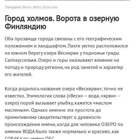
Панорама Лахти. Фото: flickr.com
Город холмов. Ворота в озерную
Финляндию
Оба прозвища города связаны с его географическим
положением и ландшафтом. Лахти уютно расположился
на южном берегу озера Весиярви у подножья гряды
Салпаусселькя. Озеро и горы оказывают влияние на
погоду и природу региона, на род занятий и характер
его жителей.
Когда родилось название озера «Весиярви», точно не
известно. Этимология слова («Веси» – вода, «ярви» –
озеро) порой вызывает улыбку, кажется «маслом
масленым». Однако именно эта простота до
примитивизма свидетельствует о древности
происхождения имени, когда для человека ОЗЕРО по
имении ВОДА было также нормально и красиво, как
СОБАКА по имени ПЕС.