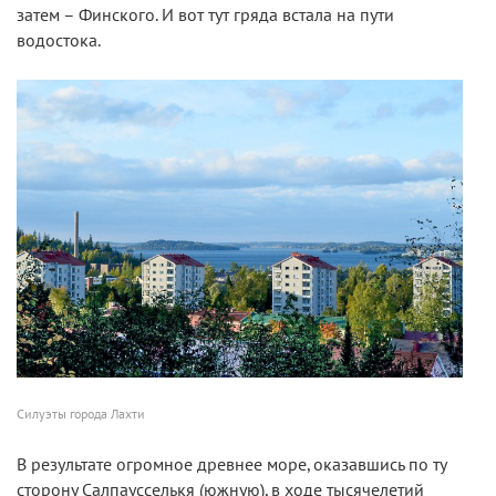
затем – Финского. И вот тут гряда встала на пути
водостока.
Силуэты города Лахти
В результате огромное древнее море, оказавшись по ту
сторону Салпаусселькя (южную), в ходе тысячелетий