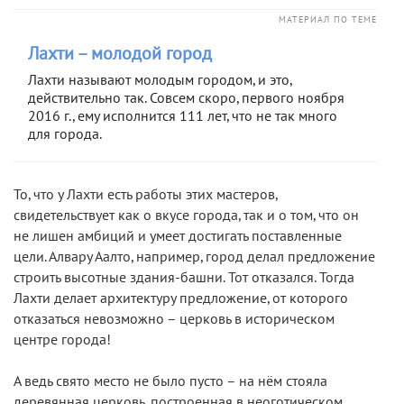
МАТЕРИАЛ ПО ТЕМЕ
Лахти – молодой город
Лахти называют молодым городом, и это,
действительно так. Совсем скоро, первого ноября
2016 г., ему исполнится 111 лет, что не так много
для города.
То, что у Лахти есть работы этих мастеров,
свидетельствует как о вкусе города, так и о том, что он
не лишен амбиций и умеет достигать поставленные
цели. Алвару Аалто, например, город делал предложение
строить высотные здания-башни. Тот отказался. Тогда
Лахти делает архитектуру предложение, от которого
отказаться невозможно – церковь в историческом
центре города!
А ведь свято место не было пусто – на нём стояла
деревянная церковь, построенная в неоготическом