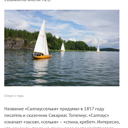
Озеро и горы
Название «Салпаусселькя» придумал в 1857 году
писатель и сказочник Сакариас Топелиус. «Салпаус»
означает «засов», «селькя» – «спина, хребет». Интересно,