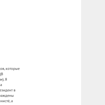
ов, которые
(В
). Я
ва
езидент в
граждены
нистё, а