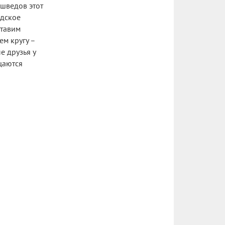
 шведов этот
едское
ставим
ем кругу –
е друзья у
щаются