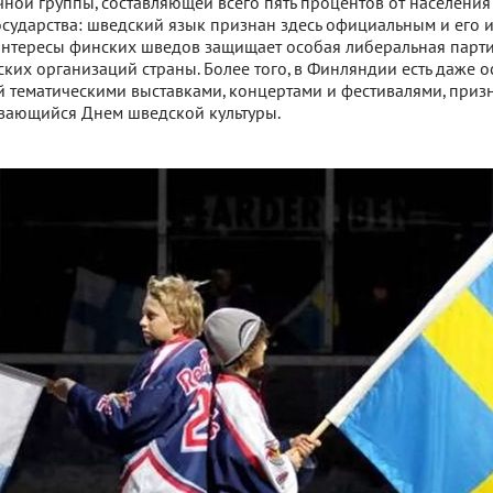
ой группы, составляющей всего пять процентов от населения
осударства: шведский язык признан здесь официальным и его и
а интересы финских шведов защищает особая либеральная парт
ких организаций страны. Более того, в Финляндии есть даже 
 тематическими выставками, концертами и фестивалями, при
вающийся Днем шведской культуры.