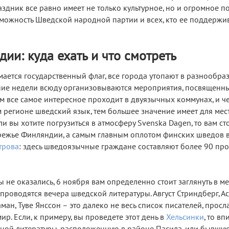
аздник все равно имеет не только культурное, но и огромное п
озможность Шведской народной партии и всех, кто ее поддержив
ии: куда ехать и что смотреть
ается государственный флаг, все города утопают в разнообра
ние недели всюду организовываются мероприятия, посвященн
ом все самое интересное проходит в двуязычных коммунах, и ч
м регионе шведский язык, тем большее значение имеет для ме
сли вы хотите погрузиться в атмосферу Svenska Dagen, то вам ст
ежье Финляндии, а самым главным оплотом финских шведов в
трова
: здесь шведоязычные граждане составляют более 90 про
ы не оказались, 6 ноября вам определенно стоит заглянуть в м
проводятся вечера шведской литературы. Август Стриндберг, А
ман, Туве Янссон – это далеко не весь список писателей, прос
ир. Если, к примеру, вы проведете этот день в
Хельсинки
, то в
ной литературы, расположенную в районе Пасила, или бывшу