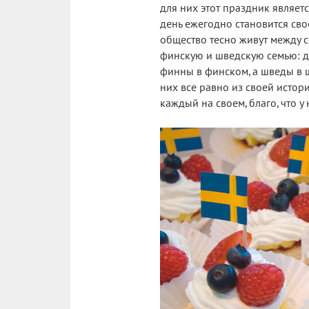
для них этот праздник являет
день ежегодно становится св
общество тесно живут между с
финскую и шведскую семью: де
финны в финском, а шведы в 
них все равно из своей истор
каждый на своем, благо, что у