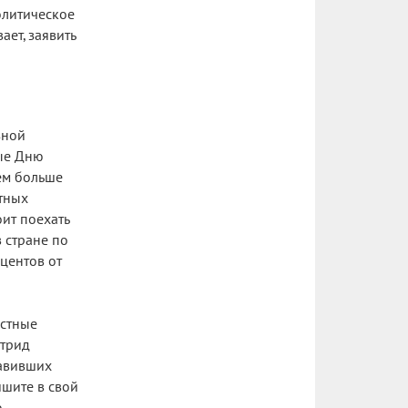
олитическое
ает, заявить
зной
ые Дню
ем больше
стных
оит поехать
 стране по
центов от
естные
стрид
лавивших
пишите в свой
ю