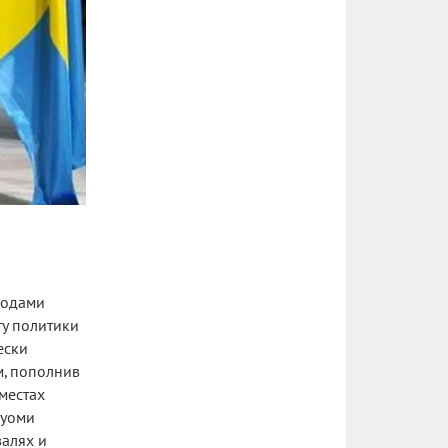
годами
ту политики
ески
м, пополнив
местах
Суоми
валях и