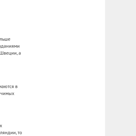
ольше
 зданиями
Швеции, а
маются в
начимых
х
ляндии, то