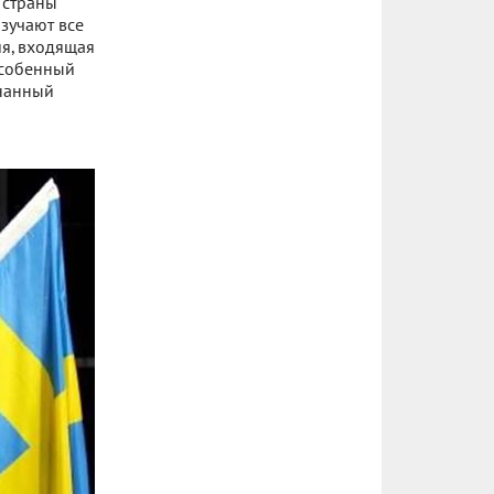
 страны
зучают все
ия, входящая
особенный
знанный