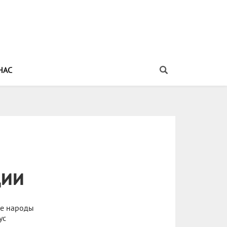
НАС
дии
ые народы
ус