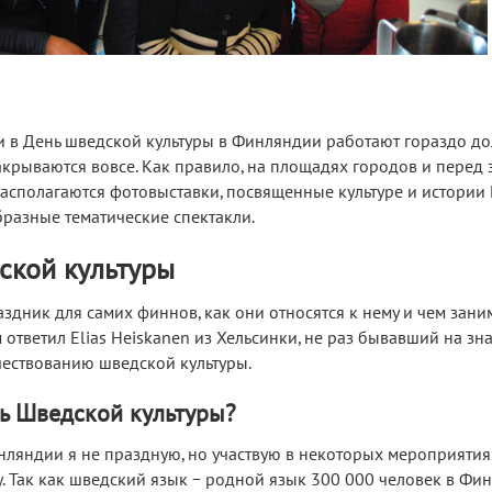
ми в День шведской культуры в Финляндии работают гораздо д
акрываются вовсе. Как правило, на площадях городов и перед
асполагаются фотовыставки, посвященные культуре и истории 
разные тематические спектакли.
ской культуры
аздник для самих финнов, как они относятся к нему и чем зани
м ответил Elias Heiskanen из Хельсинки, не раз бывавший на з
ествованию шведской культуры.
ь Шведской культуры?
нляндии я не праздную, но участвую в некоторых мероприятия
 Так как шведский язык − родной язык 300 000 человек в Фин