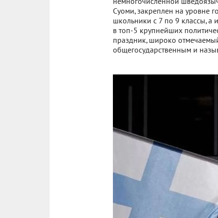
немногочисленной шведоязычн
Суоми, закреплен на уровне г
школьники с 7 по 9 классы, 
в топ-5 крупнейших политичес
праздник, широко отмечаемый
общегосударственным и назы