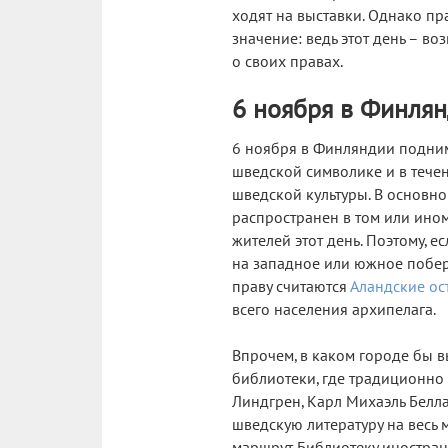
ходят на выставки. Однако пр
значение: ведь этот день – в
о своих правах.
6 ноября в Финлянд
6 ноября в Финляндии подним
шведской символике и в тече
шведской культуры. В основн
распространен в том или ино
жителей этот день. Поэтому, е
на западное или южное побер
праву считаются
Аландские ос
всего населения архипелага.
Впрочем, в каком городе бы в
библиотеки, где традиционно 
Линдгрен, Карл Михаэль Белла
шведскую литературу на весь м
маршрут Библиотеку иностран