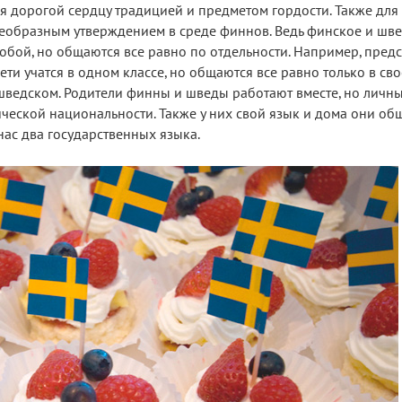
ся дорогой сердцу традицией и предметом гордости. Также для
оеобразным утверждением в среде финнов. Ведь финское и шв
обой, но общаются все равно по отдельности. Например, пред
ти учатся в одном классе, но общаются все равно только в сво
шведском. Родители финны и шведы работают вместе, но личны
ической национальности. Также у них свой язык и дома они об
 нас два государственных языка.