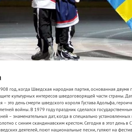
а
908 год, когда Шведская народная партия, основанная двумя 
защите культурных интересов шведоговорящей части страны. Да
я – это день смерти шведского короля Густава Адольфа, героич
летней войны. В 1979 году праздник сделался государственны
ней – знаменательных дат, когда в специально установленных 
отно с синим скандинавским крестом. Сегодня в этот день в 
едских деятелей, поют национальные песни, гуляют на фести