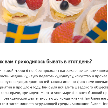
х вам приходилось бывать в этот день?
инкской мэрии 6 ноября проходит награждение финских швед
сль: медицину, науку, педагогику, культуру, искусство и прочее.
тво руководящих должностей заняты именно финскими шведами
риятии в прошлом году. Там была вся элита шведского общест
сора, врачи, президент Мартти Ахтисаари (понятия бывший пр
я президентской деятельностью до конца жизни). Там были на
 в том числе министр окружающей среды Финляндии Вилле Нии