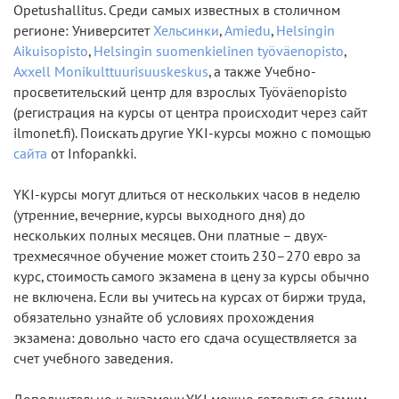
Opetushallitus. Среди самых известных в столичном
регионе: Университет
Хельсинки
,
Amiedu
,
Helsingin
Aikuisopisto
,
Helsingin suomenkielinen työväenopisto
,
Axxell Monikulttuurisuuskeskus
, а также Учебно-
просветительский центр для взрослых Työväenopisto
(регистрация на курсы от центра происходит через сайт
ilmonet.fi). Поискать другие YKI-курсы можно с помощью
сайта
от Infopankki.
YKI-курсы могут длиться от нескольких часов в неделю
(утренние, вечерние, курсы выходного дня) до
нескольких полных месяцев. Они платные – двух-
трехмесячное обучение может стоить 230–270 евро за
курс, стоимость самого экзамена в цену за курсы обычно
не включена. Если вы учитесь на курсах от биржи труда,
обязательно узнайте об условиях прохождения
экзамена: довольно часто его сдача осуществляется за
счет учебного заведения.