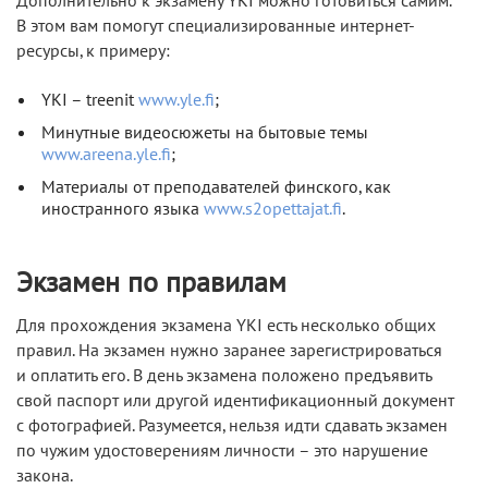
Дополнительно к экзамену YKI можно готовиться самим.
В этом вам помогут специализированные интернет-
ресурсы, к примеру:
YKI – treenit
www.yle.fi
;
Минутные видеосюжеты на бытовые темы
www.areena.yle.fi
;
Материалы от преподавателей финского, как
иностранного языка
www.s2opettajat.fi
.
Экзамен по правилам
Для прохождения экзамена YKI есть несколько общих
правил. На экзамен нужно заранее зарегистрироваться
и оплатить его. В день экзамена положено предъявить
свой паспорт или другой идентификационный документ
с фотографией. Разумеется, нельзя идти сдавать экзамен
по чужим удостоверениям личности – это нарушение
закона.