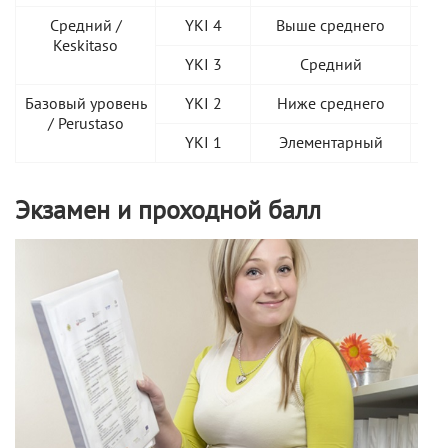
Средний /
YKI 4
Выше среднего
B
Keskitaso
YKI 3
Средний
B
Базовый уровень
YKI 2
Ниже среднего
A
/ Perustaso
YKI 1
Элементарный
A1 (
Экзамен и проходной балл