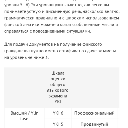
уровни 5–6). Эти уровни учитывают то, как легко вы
понимаете устную и письменную речь, насколько внятно,
грамматически правильно и с широким использованием
финской лексики можете излагать собственные мысли и
справляться с повседневными ситуациями.
Для подачи документов на получение финского
гражданства нужно иметь сертификат о сдаче экзамена
на уровень не ниже 3.
Шкала
Шк
оценки
общего
языкового
общ
экзамена
си
YKI
Высший / Ylin
YKI 6
Профессиональный
C
taso
YKI 5
Продвинутый
C