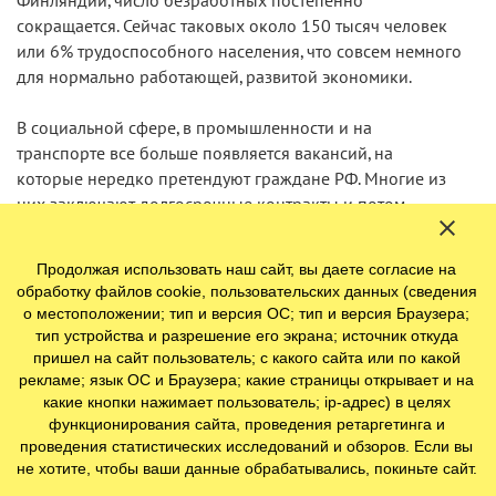
Финляндии, число безработных постепенно
сокращается. Сейчас таковых около 150 тысяч человек
или 6% трудоспособного населения, что совсем немного
для нормально работающей, развитой экономики.
В социальной сфере, в промышленности и на
транспорте все больше появляется вакансий, на
которые нередко претендуют граждане РФ. Многие из
них заключают долгосрочные контракты и потом
остаются в Финляндии навсегда.
Продолжая использовать наш сайт, вы даете согласие на
По данным финского Института миграции населения,
обработку файлов cookie, пользовательских данных (сведения
число русскоязычных в стране постоянно растет, и
о местоположении; тип и версия ОС; тип и версия Браузера;
возможно к 2050 году их общее число достигнет 240
тип устройства и разрешение его экрана; источник откуда
тысяч.
пришел на сайт пользователь; с какого сайта или по какой
рекламе; язык ОС и Браузера; какие страницы открывает и на
какие кнопки нажимает пользователь; ip-адрес) в целях
Именно через трудоустройство россияне чаще всего
функционирования сайта, проведения ретаргетинга и
получают вид на жительство в Финляндии. И каким бы
проведения статистических исследований и обзоров. Если вы
уровнем квалификации они не обладали, им
не хотите, чтобы ваши данные обрабатывались, покиньте сайт.
приходится учитывать некоторые общие требования к