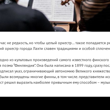
ас не редкость, но чтобы целый оркестр… такое попадается ре
ий оркестр города Лахти славен традициями и особой сплочен
дно из культовых произведений самого известного финского
поэма “Финляндия”. Она была написана в 1899 году, сразу посл
подписал указ, ограничивающий автономию Великого княжеств
ыли возмущены многие финны, в том числе. представители иск
ест решил выразить наиболее привычным ему способом – музык