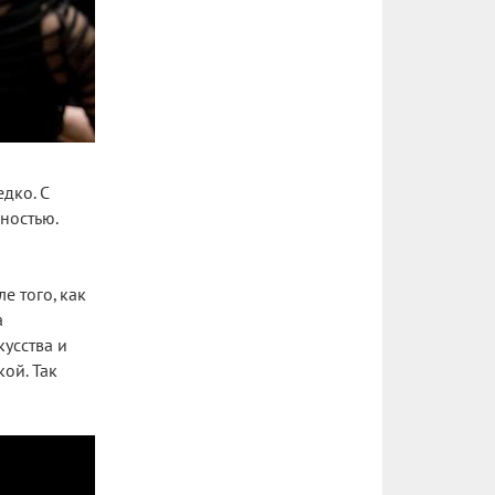
дко. С
ностью.
е того, как
а
усства и
ой. Так