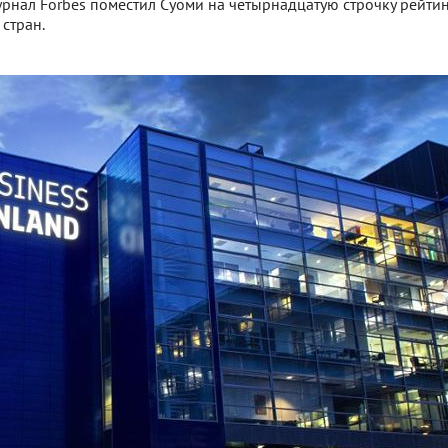
нал Forbes поместил Суоми на четырнадцатую строчку рейти
стран.