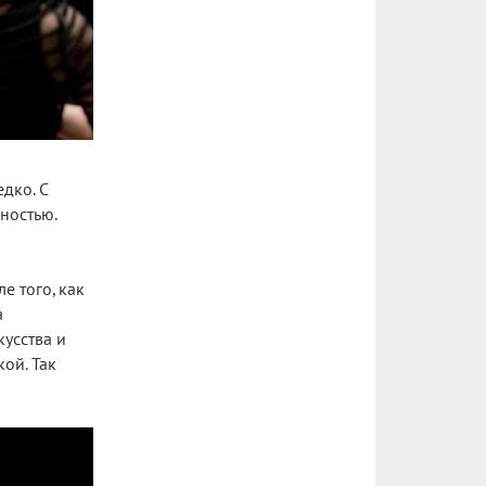
дко. С
ностью.
е того, как
а
усства и
ой. Так