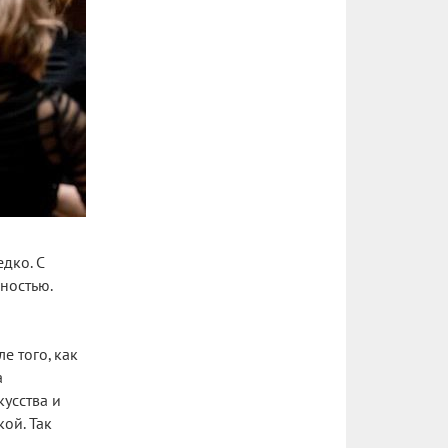
дко. С
ностью.
е того, как
а
усства и
ой. Так