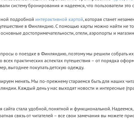
вали систему бронирования и надеемся, что пользователи это о
нной подробной
интерактивной картой
, которая станет незам
путешествие в Финляндию. С помощью карты можно найти не т
 основные достопримечательности, отели, аэропорты и магази
вопросы о поездке в Финляндию, поэтому мы решили собрать их
бо всех практических аспектах путешествия – от порядка офор
имер, выгоднее покупать детскую одежду.
нируем менять. Мы по-прежнему стараемся быть для наших чит
ляндии. Каждый день у нас выходят новости и интересные (пр
я сайта стала удобной, понятной и функциональной. Надеемся, 
ратная связь от читателей – все свои замечания вы можете при