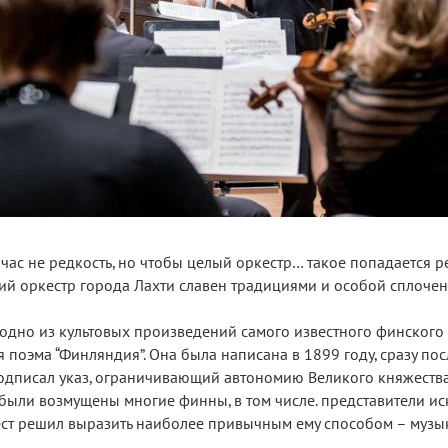
ас не редкость, но чтобы целый оркестр… такое попадается ре
ий оркестр города Лахти славен традициями и особой сплочен
дно из культовых произведений самого известного финского
поэма “Финляндия”. Она была написана в 1899 году, сразу посл
подписал указ, ограничивающий автономию Великого княжеств
ыли возмущены многие финны, в том числе. представители иск
ест решил выразить наиболее привычным ему способом – музык