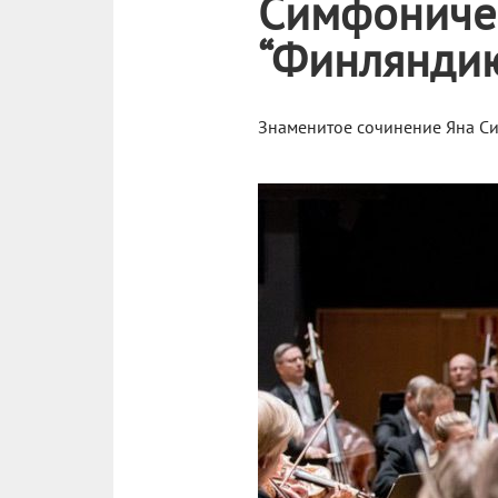
Симфоничес
“Финляндию
Знаменитое сочинение Яна Си