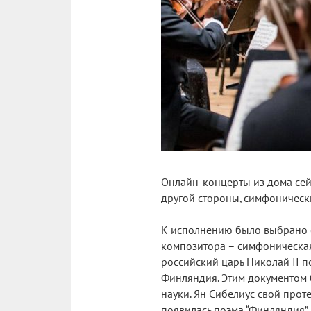
Онлайн-концерты из дома сейч
другой стороны, симфоническ
К исполнению было выбрано о
композитора – симфоническая 
российский царь Николай II 
Финляндия. Этим документом б
науки. Ян Сибелиус свой прот
появилась поэма “Финляндия”.