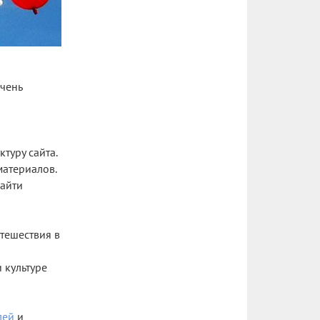
очень
туру сайта.
материалов.
найти
утешествия в
 культуре
лей
и