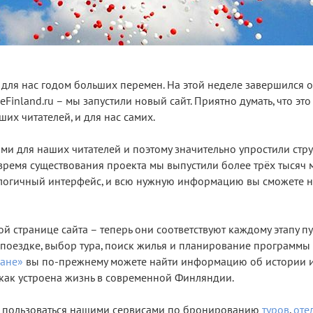
л для нас годом больших перемен. На этой неделе завершился 
Finland.ru – мы запустили новый сайт. Приятно думать, что это
их читателей, и для нас самих.
ми для наших читателей и поэтому значительно упростили струк
ё время существования проекта мы выпустили более трёх тысяч 
ет логичный интерфейс, и всю нужную информацию вы сможете 
й странице сайта – теперь они соответствуют каждому этапу п
 поездке, выбор тура, поиск жилья и планирование программы
ране»
вы по-прежнему можете найти информацию об истории и
, как устроена жизнь в современной Финляндии.
е пользоваться нашими сервисами по бронированию
туров
,
оте