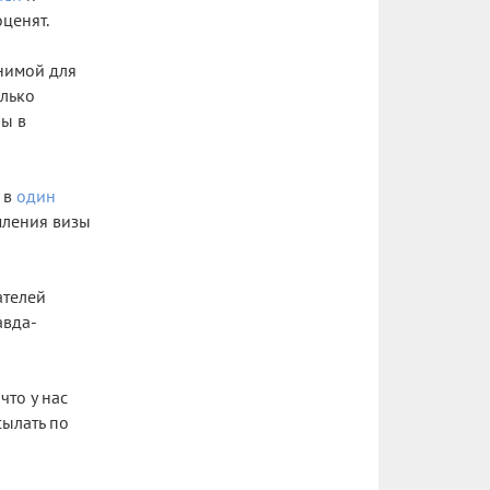
ценят.
енимой для
олько
ны в
 в
один
мления визы
ателей
авда-
что у нас
сылать по