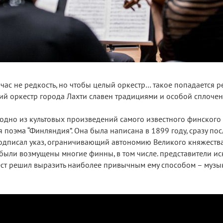
ас не редкость, но чтобы целый оркестр… такое попадается ре
ий оркестр города Лахти славен традициями и особой сплочен
дно из культовых произведений самого известного финского
поэма “Финляндия”. Она была написана в 1899 году, сразу посл
подписал указ, ограничивающий автономию Великого княжеств
ыли возмущены многие финны, в том числе. представители иск
ест решил выразить наиболее привычным ему способом – музык