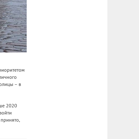
приоритетом
оличного
олицы – в
ьше 2020
изойти
 принято,