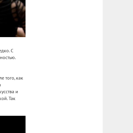
дко. С
ностью.
е того, как
а
усства и
ой. Так