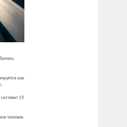
Таллин,
нируется как
с.
составит 23
нов человек.