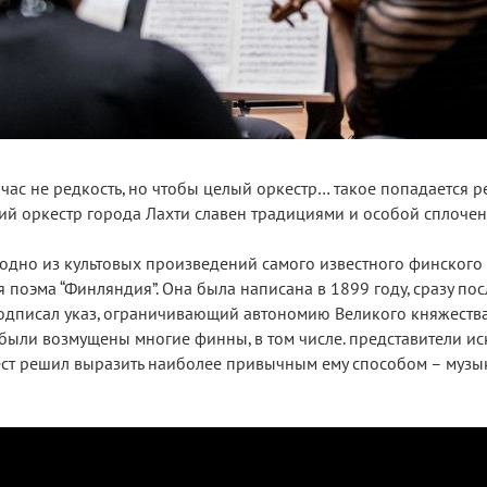
ас не редкость, но чтобы целый оркестр… такое попадается ре
ий оркестр города Лахти славен традициями и особой сплочен
дно из культовых произведений самого известного финского
поэма “Финляндия”. Она была написана в 1899 году, сразу посл
подписал указ, ограничивающий автономию Великого княжеств
ыли возмущены многие финны, в том числе. представители иск
ест решил выразить наиболее привычным ему способом – музык