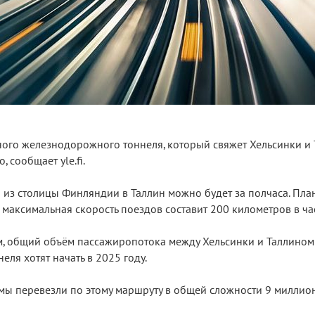
ного железнодорожного тоннеля, который свяжет Хельсинки и 
 сообщает yle.fi.
 из столицы Финляндии в Таллин можно будет за полчаса. Пла
 максимальная скорость поездов составит 200 километров в ча
, общий объём пассажиропотока между Хельсинки и Таллином 
еля хотят начать в 2025 году.
омы перевезли по этому маршруту в общей сложности 9 миллио