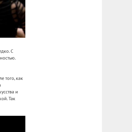
дко. С
ностью.
е того, как
а
усства и
ой. Так