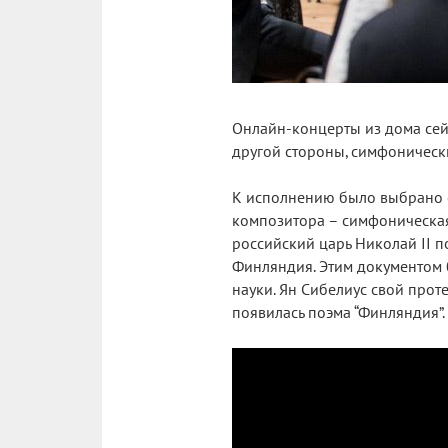
Онлайн-концерты из дома сейч
другой стороны, симфоническ
К исполнению было выбрано о
композитора – симфоническая 
российский царь Николай II 
Финляндия. Этим документом б
науки. Ян Сибелиус свой прот
появилась поэма “Финляндия”.