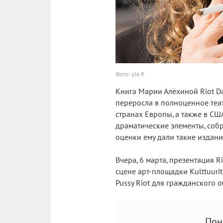
Фото: yle.fi
Книга Марии Алёхиной Riot Da
переросла в полноценное теа
странах Европы, а также в СШ
драматические элементы, соб
оценки ему дали такие издания
Вчера, 6 марта, презентация R
сцене арт-площадки Kulttuuri
Pussy Riot для гражданского о
Пон