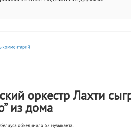
ь комментарий
кий оркестр Лахти сыг
” из дома
белиуса объединило 62 музыканта.