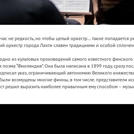
ас не редкость, но чтобы целый оркестр… такое попадается ре
ий оркестр города Лахти славен традициями и особой сплочен
дно из культовых произведений самого известного финского
поэма “Финляндия”. Она была написана в 1899 году, сразу посл
подписал указ, ограничивающий автономию Великого княжеств
ыли возмущены многие финны, в том числе. представители иск
ест решил выразить наиболее привычным ему способом – музык