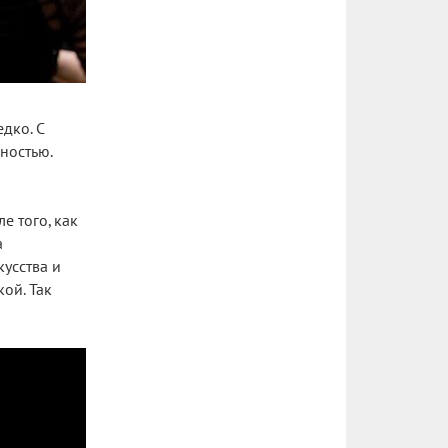
дко. С
ностью.
е того, как
а
усства и
ой. Так