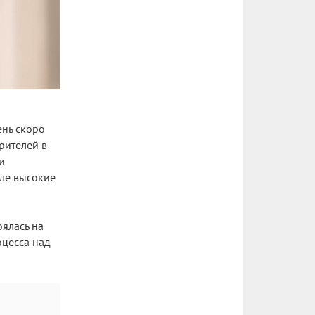
ень скоро
рителей в
и
сле высокие
оялась на
оцесса над