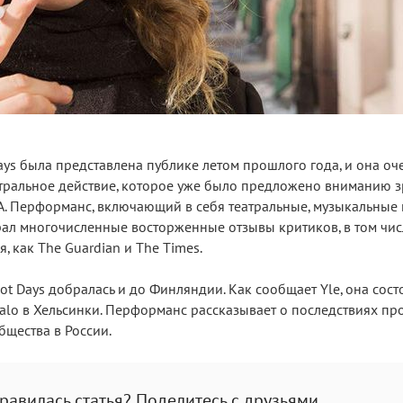
ys была представлена публике летом прошлого года, и она оч
тральное действие, которое уже было предложено вниманию з
А. Перформанс, включающий в себя театральные, музыкальные 
рал многочисленные восторженные отзывы критиков, в том чи
, как The Guardian и The Times.
iot Days добралась и до Финляндии. Как сообщает Yle, она сост
talo в Хельсинки. Перформанс рассказывает о последствиях пр
бщества в России.
равилась статья? Поделитесь с друзьями