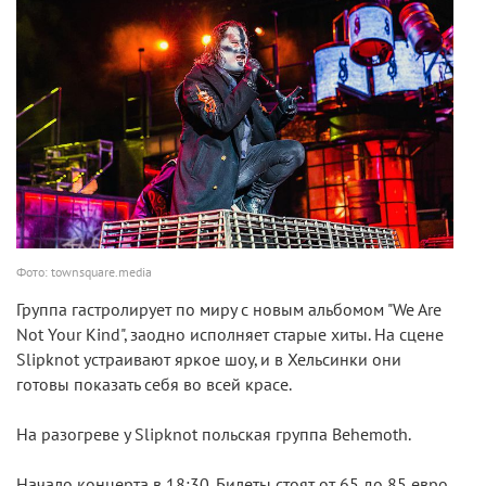
Фото: townsquare.media
Группа гастролирует по миру с новым альбомом "We Are
Not Your Kind", заодно исполняет старые хиты. На сцене
Slipknot устраивают яркое шоу, и в Хельсинки они
готовы показать себя во всей красе.
На разогреве у Slipknot польская группа Behemoth.
Начало концерта в 18:30. Билеты стоят от 65 до 85 евро