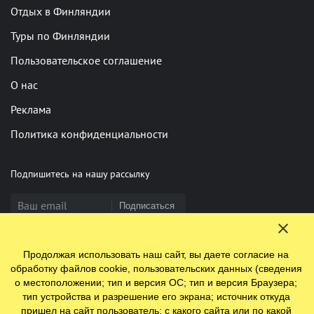
Отдых в Финляндии
Туры по Финляндии
Пользовательское соглашение
О нас
Реклама
Политика конфиденциальности
Подпишитесь на нашу рассылку
Подписаться
Продолжая использовать наш сайт, вы даете согласие на
Нашли опечатку? Выделите фрагмент и нажмите Ctrl+Enter
обработку файлов cookie, пользовательских данных (сведения
о местоположении; тип и версия ОС; тип и версия Браузера;
тип устройства и разрешение его экрана; источник откуда
пришел на сайт пользователь; с какого сайта или по какой