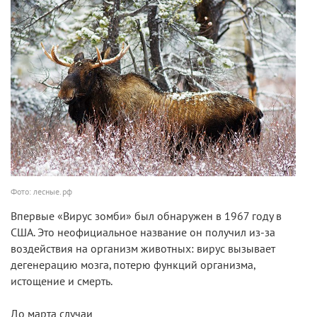
Фото: лесные.рф
Впервые «Вирус зомби» был обнаружен
в 1967 году в
США.
Это н
еофициальное название
он получил
из-за
воздействия на организм животных
: вирус
вызывает
дегенерацию мозга, потерю функций организма,
истощение и смерть.
До марта
случаи