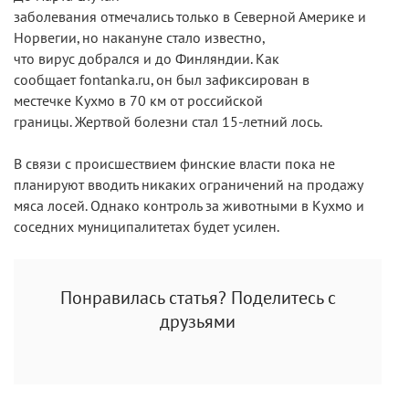
заболевания
отмечались
только
в
Северной Америке
и
Норвегии,
но
накануне стало известно,
что
вирус
добрался и до Финляндии. Как
сообщает
fontanka
.
ru
,
он
был
зафиксирован в
местечке
Кухмо
в 70 км от российской
границы.
Жертвой болезни стал
15-летн
ий
лос
ь.
В связи с происшествием финские власти
пока не
планиру
ю
т вводить никаких ограничений на продажу
мяса лосей. Однако контроль за животными в
Кухмо
и
соседних муниципалитетах будет усилен.
Понравилась статья? Поделитесь с
друзьями