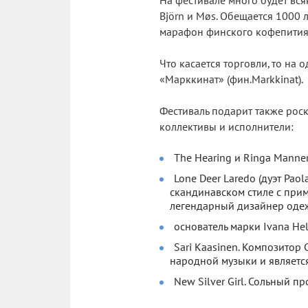
На фестивале много будет вся
Björn и Møs. Обещается 1000 л
марафон финского кофепития
Что касается торговли, то на
«Марккинат» (фин.Markkinat).
Фестиваль подарит также рос
коллективы и исполнители:
The Hearing и Ringa Manne
Lone Deer Laredo (дуэт Pao
скандинавском стиле с прим
легендарный дизайнер оде
основатель марки Ivana Hels
Sari Kaasinen. Композито
народной музыки и являетс
New Silver Girl. Сольный п