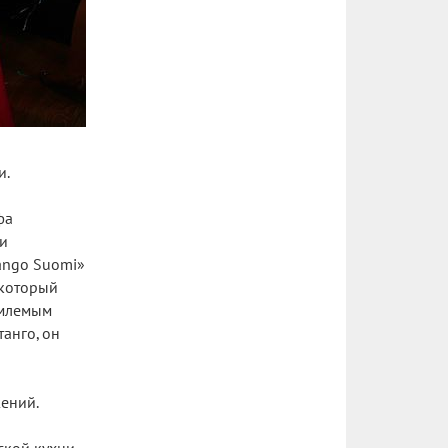
и.
фа
ки
ango Suomi»
, который
емлемым
анго, он
жений.