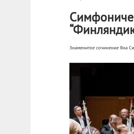
Симфоничес
“Финляндию
Знаменитое сочинение Яна Си