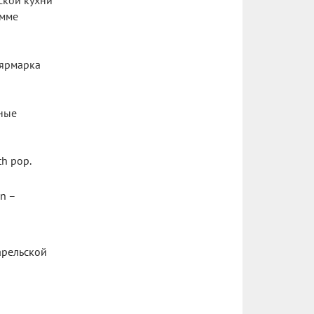
ской кухни
амме
 ярмарка
ьные
h pop.
n –
арельской