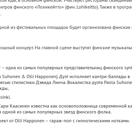
кой еды, в основном финской. Участвуют рестораны скандинав
итров финского «Лохикейтто» (фин. Lohikeitto). Также в прогр
.
 одной из фестивальных площадок будет организована финская
кошный концерт. На главной сцене выступят финские музыкал
r – одна из самых популярных представительниц финского synt
la Suhonen & Olli Happonen). Дуэт исполняет кантри-баллады в
есью стилистики Дэвида Линча. Вокалистка дуэта Paola Suhone
жды,
inki.
р Сари Каасинен известна как основоположница современной к
я одной из самых популярных звезд финского фолка.
роект от Olli Happonen – гараж-поп с гипнотическими нотками.