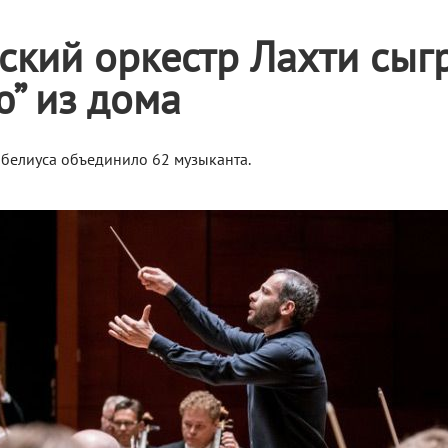
кий оркестр Лахти сыг
” из дома
белиуса объединило 62 музыканта.