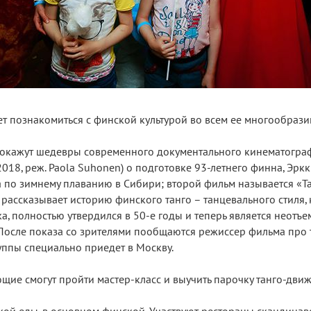
ет познакомиться с финской культурой во всем ее многообрази
покажут шедевры современного документального кинематогра
018, реж. Paola Suhonen) о подготовке 93-летнего финна, Эрк
 по зимнему плаванию в Сибири; второй фильм называется «T
, он рассказывает историю финского танго – танцевального стиля
а, полностью утвердился в 50-е годы и теперь является неотъ
После показа со зрителями пообщаются режиссер фильма про т
уппы специально приедет в Москву.
щие смогут пройти мастер-класс и выучить парочку танго-дви